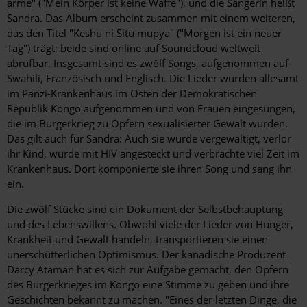
arme" ("Mein Körper ist keine Waffe"), und die Sängerin heißt
Sandra. Das Album erscheint zusammen mit einem weiteren,
das den Titel "Keshu ni Situ mupya" ("Morgen ist ein neuer
Tag") trägt; beide sind online auf Soundcloud weltweit
abrufbar. Insgesamt sind es zwölf Songs, aufgenommen auf
Swahili, Französisch und Englisch. Die Lieder wurden allesamt
im Panzi-Krankenhaus im Osten der Demokratischen
Republik Kongo aufgenommen und von Frauen eingesungen,
die im Bürgerkrieg zu Opfern sexualisierter Gewalt wurden.
Das gilt auch für Sandra: Auch sie wurde vergewaltigt, verlor
ihr Kind, wurde mit HIV angesteckt und verbrachte viel Zeit im
Krankenhaus. Dort komponierte sie ihren Song und sang ihn
ein.
Die zwölf Stücke sind ein Dokument der Selbstbehauptung
und des Lebenswillens. Obwohl viele der Lieder von Hunger,
Krankheit und Gewalt handeln, transportieren sie einen
unerschütterlichen Optimismus. Der kanadische Produzent
Darcy Ataman hat es sich zur Aufgabe gemacht, den Opfern
des Bürgerkrieges im Kongo eine Stimme zu geben und ihre
Geschichten bekannt zu machen. "Eines der letzten Dinge, die