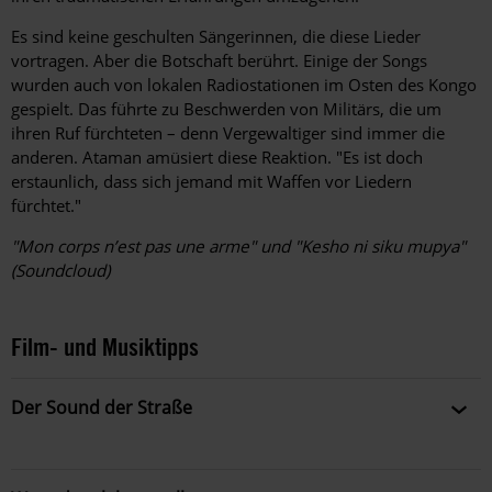
Es sind keine geschulten Sängerinnen, die diese Lieder
vortragen. Aber die Botschaft berührt. Einige der Songs
wurden auch von lokalen Radiostationen im Osten des Kongo
gespielt. Das führte zu Beschwerden von Militärs, die um
ihren Ruf fürchteten – denn Vergewaltiger sind immer die
anderen. Ataman amüsiert diese Reaktion. "Es ist doch
erstaunlich, dass sich jemand mit Waffen vor Liedern
fürchtet."
"Mon corps n’est pas une arme" und "Kesho ni siku mupya"
(Soundcloud)
Film- und Musiktipps
Der Sound der Straße
"Bitte geben Sie mir etwas Geld, ich verhungere": Die
elfjährige Blanka lebt auf den Straßen der