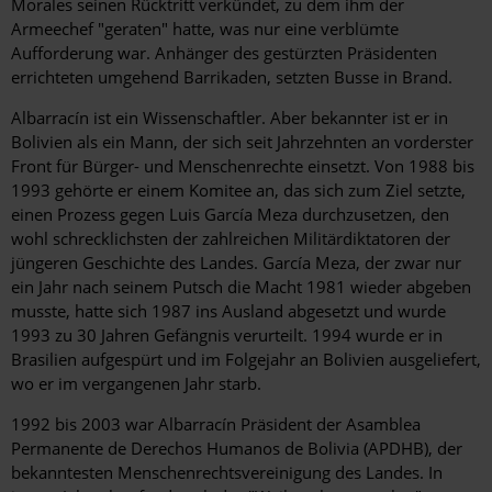
Morales seinen Rücktritt verkündet, zu dem ihm der
Armeechef "geraten" hatte, was nur eine verblümte
Aufforderung war. Anhänger des gestürzten Präsidenten
errichteten umgehend Barrikaden, setzten Busse in Brand.
Albarracín ist ein Wissenschaftler. Aber bekannter ist er in
Bolivien als ein Mann, der sich seit Jahrzehnten an vorderster
Front für Bürger- und Menschenrechte einsetzt. Von 1988 bis
1993 gehörte er einem Komitee an, das sich zum Ziel setzte,
einen Prozess gegen Luis García Meza durchzusetzen, den
wohl schrecklichsten der zahlreichen Militärdiktatoren der
jüngeren Geschichte des Landes. García Meza, der zwar nur
ein Jahr nach seinem Putsch die Macht 1981 wieder abgeben
musste, hatte sich 1987 ins Ausland abgesetzt und wurde
1993 zu 30 Jahren Gefängnis verurteilt. 1994 wurde er in
Brasilien aufgespürt und im Folgejahr an Bolivien ausgeliefert,
wo er im vergangenen Jahr starb.
1992 bis 2003 war Albarracín Präsident der Asamblea
Permanente de Derechos Humanos de Bolivia (APDHB), der
bekanntesten Menschenrechtsvereinigung des Landes. In