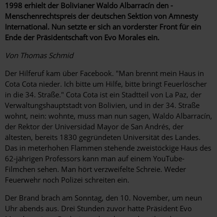
1998 erhielt der Bolivianer Waldo Albarracín den ­
Menschenrechtspreis der deutschen Sektion von Amnesty
International. Nun setzte er sich an vorderster Front für ein
Ende der Präsidentschaft von Evo Morales ein.
Von Thomas Schmid
Der Hilferuf kam über Facebook. "Man brennt mein Haus in
Cota Cota nieder. Ich bitte um Hilfe, bitte bringt Feuerlöscher
in die 34. Straße." Cota Cota ist ein Stadtteil von La Paz, der
Verwaltungshauptstadt von Bolivien, und in der 34. Straße
wohnt, nein: wohnte, muss man nun sagen, Waldo Albarracín,
der Rektor der Universidad Mayor de San Andrés, der
ältesten, bereits 1830 gegründeten Universität des Landes.
Das in meterhohen Flammen stehende zweistöckige Haus des
62-jährigen Professors kann man auf einem YouTube-
Filmchen sehen. Man hört verzweifelte Schreie. Weder
Feuerwehr noch Polizei schreiten ein.
Der Brand brach am Sonntag, den 10. November, um neun
Uhr abends aus. Drei Stunden zuvor hatte Präsident Evo