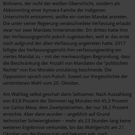
Boliviens, der nicht der weißen Oberschicht, sondern als
Abkömmling einer Aymara-Familie der indigenen
Unterschicht entstammt, wollte ein viertes Mandat antreten.
Die unter seiner Regierung verabschiedete Verfassung erlaubt
zwar nur zwei Mandate hintereinander. Ein drittes hatte ihm
das Verfassungsgericht jedoch zugestanden, weil er das erste
noch aufgrund der alten Verfassung angetreten hatte. 2017
billigte das Verfassungsgericht ihm verfassungswidrig ein
viertes Mandat zu – mit der merkwürdigen Begründung, dass
die Beschränkung der Anzahl von Mandaten die "politischen
Rechte" von Evo Morales unzulässig beschneide. Die
Opposition sprach von Putsch. Soweit zur Vorgeschichte der
umstrittenen Wahl vom 20. Oktober.
Am Wahltag selbst geschah dann Seltsames: Nach Auszählung
von 83,8 Prozent der Stimmen lag Morales mit 45,3 Prozent
vor Carlos Mesa, dem Zweitplatzierten, der nur 38,2 Prozent
erreichte. Aber dann wurden – angeblich auf Grund
technischer Schwierigkeiten – mehr als 23 Stunden lang keine
weiteren Ergebnisse verkündet, bis das Wahlgericht am 21.
Oktober vor die Presse trat und bekannt gab, nach