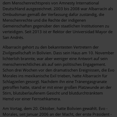
dem Menschenrechtspreis von Amnesty International
Deutschland ausgezeichnet. 2003 bis 2008 war Albarracín als
Ombudsman gemäß der Verfassung dafür zuständig, die
Menschenrechte und die Rechte der indigenen
Gemeinschaften gegenüber den staatlichen Institutionen zu
verteidigen. Seit 2013 ist er Rektor der Universidad Mayor de
San Andrés.
Albarracín gehört zu den bekanntesten Vertretern der
Zivilgesellschaft in Bolivien. Dass sein Haus am 10. November
lichterloh brannte, war aber weniger eine Antwort auf sein
menschenrechtliches als auf sein politisches Engagement.
Schon drei Wochen vor den dramatischen Ereignissen, die Evo
Morales ins mexikanische Exil trieben, hatte Albarracín für
Schlagzeilen gesorgt. Nachdem ihn eine Tränengasgranate
getroffen hatte, stand er mit einer ­großen Platzwunde an der
Stirn, blutüberlaufenem Gesicht und blutdurchtränktem
Hemd vor einer Fernsehkamera.
Am Vortag, dem 20. Oktober, hatte Bolivien gewählt. Evo ­
Morales, seit Januar 2006 an der Macht, der erste Präsident ­