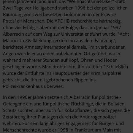
jenem Jahrzehnt fand auch das "Weihnachtsmassaker" statt:
Zwei Tage vor Heilig­abend starben 1996 bei der polizeilichen
Räumung von zwei ­besetzten Goldminen in der Provinz
Potosí elf Menschen. Die APDHB recherchierte hartnäckig,
ohne viel Erfolg – aber mit der Folge, dass im Januar 1997
Albarracín auf dem Weg zur Universität entführt wurde. "Acht
Männer in Zivilkleidung zerrten ihn aus dem Fahrzeug",
berichtete Amnesty International damals, "mit verbundenen
Augen wurde er an einen unbekannten Ort geführt, wo er
während mehrerer Stunden auf Kopf, Ohren und Hoden
geschlagen wurde. Man drohte ihm, ihn zu töten." Schließlich
wurde der Entführte ins Hauptquartier der Kriminalpolizei
gebracht, die ihn mit gebrochenen Rippen ins
Polizeikrankenhaus überwies.
In den 1990er Jahren setzte sich Albarracín für politische ­
Gefangene ein und für politische Flüchtlinge, die in Bolivien
Schutz suchten, aber auch für Kokapflanzer, die sich gegen die
Zerstörung ihrer Plantagen durch die Antidrogenpolizei
wehrten. Für sein langjähriges Engagement für Bürger- und
Menschenrechte wurde er 1998 in Frankfurt am Main mit