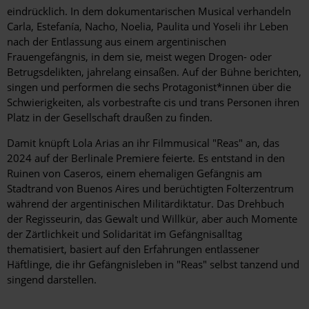
eindrücklich. In dem dokumentarischen Musical verhandeln
Carla, Estefanía, Nacho, Noelia, Paulita und Yoseli ihr Leben
nach der Entlassung aus einem argenti­nischen
Frauengefängnis, in dem sie, meist wegen Drogen- oder
Betrugsdelikten, jahrelang einsaßen. Auf der Bühne berichten,
singen und performen die sechs Protagonist*innen über die
Schwierigkeiten, als vorbestrafte cis und trans Personen ihren
Platz in der Gesellschaft draußen zu finden.
Damit knüpft Lola Arias an ihr Filmmusical "Reas" an, das
2024 auf der Berlinale Premiere feierte. Es entstand in den
Ruinen von Caseros, einem ehemaligen Gefängnis am
Stadtrand von Buenos Aires und berüchtigten Folterzentrum
während der argentinischen Militärdiktatur. Das Drehbuch
der Regisseurin, das Gewalt und Willkür, aber auch Momente
der Zärtlichkeit und Solidarität im Gefängnisalltag
thematisiert, basiert auf den Erfahrungen entlassener
Häftlinge, die ihr Gefängnisleben in "Reas" selbst tanzend und
singend darstellen.