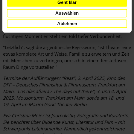
Geht klar
mit einem kleinen Umtrunk. Ein Baby, das auf der Tour
mitreist, wird zwischen den Ensemblemitgliedern
Auswählen
herumgereicht. Es gibt Hot Dogs, Bier und Limonade. Im
Hintergrund spielt leise Musik. Selbstvergessen beginnen alle,
Ablehnen
unter den Kronleuchtern ein paar Takte zu tanzen. Für einen
flüchtigen Moment entsteht ein Bild tiefer Verbundenheit.
"Letztlich", sagt die argentinische ­Regisseurin, "ist Theater eine
etwas komplexe Art und Weise, Familie zu erweitern und Zeit
mit Menschen zu verbringen, um sich in einem fensterlosen
Raum ­Dinge vorzustellen."
Termine der Aufführungen: "Reas", 2. April 2025, Kino des
DFF – Deutsches Filminstitut & Filmmuseum, Frankfurt am
Main. "Los días afuera / The days out there", 3. und 4. April
2025, Mousonturm, Frankfurt am Main, sowie am 18. und
19. April im Maxim Gorki Theater Berlin.
Eva-Christina Meier ist Journalistin, Fotografin und Kuratorin.
Sie berichtet über Bildende Kunst, Literatur und Film – mit
Schwerpunkt Lateinamerika.
Namentlich gekennzeichnete