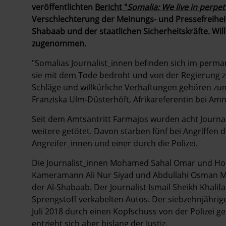
veröffentlichten
Bericht "
Somalia:
We live in perpet
Verschlechterung der Meinungs- und Pressefreiheit
Shabaab und der staatlichen Sicherheitskräfte. Wi
zugenommen.
"Somalias Journalist_innen befinden sich im per
sie mit dem Tode bedroht und von der Regierung z
Schläge und willkürliche Verhaftungen gehören zum 
Franziska Ulm-Düsterhöft, Afrikareferentin bei Amn
Seit dem Amtsantritt Farmajos wurden acht Journa
weitere getötet. Davon starben fünf bei Angriffen de
Angreifer_innen und einer durch die Polizei.
Die Journalist_innen Mohamed Sahal Omar und Hoda
Kameramann Ali Nur Siyad und Abdullahi Osman M
der Al-Shabaab. Der Journalist Ismail Sheikh Khalif
Sprengstoff verkabelten Autos. Der siebzehnjähr
Juli 2018 durch einen Kopfschuss von der Polizei getö
entzieht sich aber bislang der Justiz.