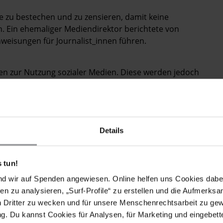
zu bestechen und zu zensieren, damit keine
n. Ein ehemaliger Mediendirektor berichtete von
nweisungen für Journalist_innen führen.
nen zur Nutzung sozialer Medien. Diese werden jedoch
anrufen und Entlassungen aufgrund von Äußerungen
und 2019 wurden 13 Facebook-Konten von
alische Regierung dafür Sorge tragen, dass
Details
hrer Arbeit nachgehen können. Facebook darf sich in
e Unterdrückung der Meinungsfreiheit machen
 tun!
nd wir auf Spenden angewiesen. Online helfen uns Cookies dabe
en zu analysieren, „Surf-Profile“ zu erstellen und die Aufmerksa
n Dritter zu wecken und für unsere Menschenrechtsarbeit zu ge
. Du kannst Cookies für Analysen, für Marketing und eingebettet
Violations and abuses of freedom of expression in