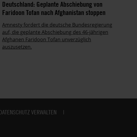
Deutschland: Geplante Abschiebung von
Ze
Faridoon Tofan nach Afghanistan stoppen
An
Ge
Amnesty fordert die deutsche Bundesregierung
auf, die geplante Abschiebung des 46-jährigen
Ze
Afghanen Faridoon Tofan unverzüglich
kä
auszusetzen.
no
DATENSCHUTZ VERWALTEN