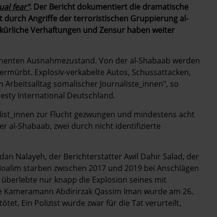
ual fear"
. Der Bericht dokumentiert die dramatische
 durch Angriffe der terroristischen Gruppierung al-
llkürliche Verhaftungen und Zensur haben weiter
manenten Ausnahmezustand. Von der al-Shabaab werden
ermürbt. Explosiv-verkabelte Autos, Schussattacken,
Arbeitsalltag somalischer Journaliste_innen", so
esty International Deutschland.
list_innen zur Flucht gezwungen und mindestens acht
r al-Shabaab, zwei durch nicht identifizierte
n Nalayeh, der Berichterstatter Awil Dahir Salad, der
oalim starben zwischen 2017 und 2019 bei Anschlägen
a überlebte nur knapp die Explosion seines mit
ige Kameramann Abdirirzak Qassim Iman wurde am 26.
tet. Ein Polizist wurde zwar für die Tat verurteilt,