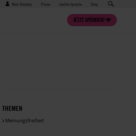
Benutzermenü
Presse
Mein Amnesty
Presse
Leichte Sprache
Shop
JETZT SPENDEN!
THEMEN
Meinungsfreiheit