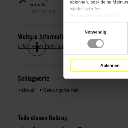
ablehnen, oder deine Meinung
Somalia"
wieder aufrufen.
(PDF, 1.81 MB)
Datenschutzerklärung
Einwilligungsauswahl
Notwendig
Weitere Informationen zum Thema
Erfahre hier mehr auf amnesty.org!
Ablehnen
Schlagworte
Aktuell
Meinungsfreiheit
Teile diesen Beitrag