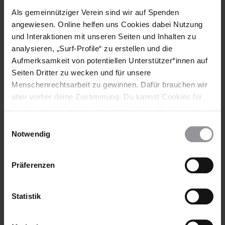
Als gemeinnütziger Verein sind wir auf Spenden
Syrien
angewiesen. Online helfen uns Cookies dabei Nutzung
und Interaktionen mit unseren Seiten und Inhalten zu
Themen
analysieren, „Surf-Profile“ zu erstellen und die
Aufmerksamkeit von potentiellen Unterstützer*innen auf
Bewaffnete Konflikte
Seiten Dritter zu wecken und für unsere
Menschenrechtsarbeit zu gewinnen. Dafür brauchen wir
aber vorher deine Zustimmung. Du kannst Cookies für
Teile diesen Beitrag
Analysen, für Marketing und eingebettete Drittinhalte
auch ablehnen, oder deine Meinung jederzeit später
Einwilligungsauswahl
wieder ändern. Diesen Banner kannst Du über den Link
Notwendig
im Footer schnell wieder aufrufen.
Datenschutzerklärung
Präferenzen
Statistik
Bleib informiert