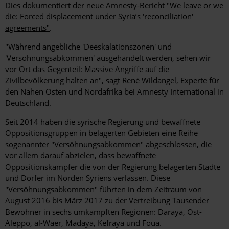
Dies dokumentiert der neue Amnesty-Bericht
"We leave or we
die: Forced displacement under Syria’s 'reconciliation'
agreements"
.
"Während angebliche 'Deeskalationszonen' und
'Versöhnungsabkommen' ausgehandelt werden, sehen wir
vor Ort das Gegenteil: Massive Angriffe auf die
Zivilbevölkerung halten an", sagt René Wildangel, Experte für
den Nahen Osten und Nordafrika bei Amnesty International in
Deutschland.
Seit 2014 haben die syrische Regierung und bewaffnete
Oppositionsgruppen in belagerten Gebieten eine Reihe
sogenannter "Versöhnungsabkommen" abgeschlossen, die
vor allem darauf abzielen, dass bewaffnete
Oppositionskämpfer die von der Regierung belagerten Städte
und Dörfer im Norden Syriens verlassen. Diese
"Versöhnungsabkommen" führten in dem Zeitraum von
August 2016 bis März 2017 zu der Vertreibung Tausender
Bewohner in sechs umkämpften Regionen: Daraya, Ost-
Aleppo, al-Waer, Madaya, Kefraya und Foua.