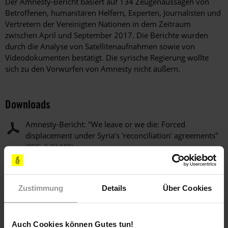
Der Amnesty-Bericht basiert auf 134 Zeugenaussagen von
Betroffenen, humanitären Helfern, Experten, Journalisten und
Vertretern der Vereinigten Nationen in dem Zeitraum
zwischen April und September 2017. Die Berichte wurden
durch die Analyse von Satellitenaufnahmen sowie von
Videodokumenten bestätigt. Die syrische Regierung wollte
sich zu den Vorwürfen von Amnesty nicht äußern.
Downloads
Amnesty-Bericht: "We leave or we die: Forced
displacement under Syria’s 'reconciliation' agreements"
(PDF, 2.92 MB)
Weitere Informationen
Zustimmung
Details
Über Cookies
Länder
Auch Cookies können Gutes tun!