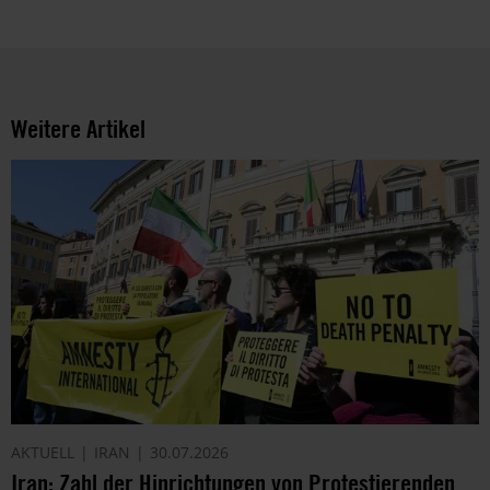
und
die
Möglichkeiten
der
Unterstützung
Weitere Artikel
von
Amnesty
informieren
wir
dich
ggf.
auch
per
Telefon
oder
E-
Mail.
Dem
AKTUELL
IRAN
30.07.2026
kannst
Iran: Zahl der Hinrichtungen von Protestierenden
du