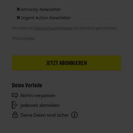
Newsletters
×
Amnesty-Newsletter
×
Urgent Action-Newsletter
Hinweis DSE
Ich habe die
Datenschutzhinweise
zur Kenntnis genommen.
*Pflichtfelder
Deine Vorteile
Nichts verpassen
Jederzeit abmelden
Deine Daten sind sicher
Hinweis
Datenschutz: