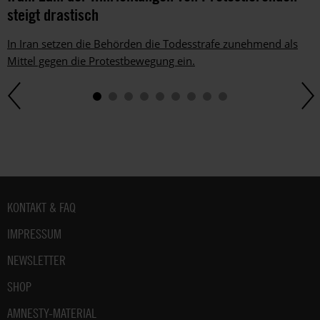
im
steigt drastisch
gesetzlichen
Rahmen
In Iran setzen die Behörden die Todesstrafe zunehmend als
jederzeit
Mittel gegen die Protestbewegung ein.
widersprechen.
Weitere
Hinweise
zum
Datenschutz
unter:
Datenschutz
.
Fußbereich
KONTAKT & FAQ
IMPRESSUM
NEWSLETTER
SHOP
AMNESTY-MATERIAL