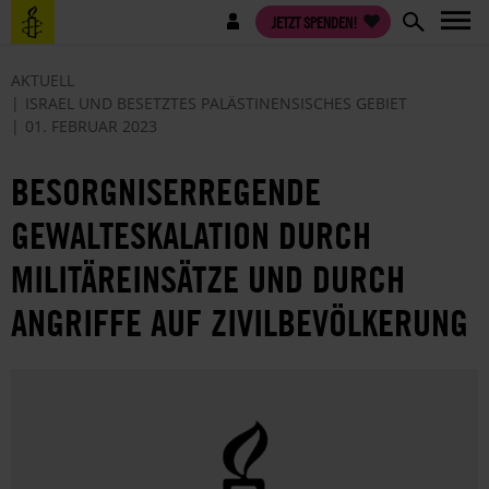
Direkt
Benutzermenü
JETZT SPENDEN!
zum
Inhalt
AKTUELL
ISRAEL UND BESETZTES PALÄSTINENSISCHES GEBIET
01. FEBRUAR 2023
BESORGNISERREGENDE
GEWALTESKALATION DURCH
MILITÄREINSÄTZE UND DURCH
ANGRIFFE AUF ZIVILBEVÖLKERUNG