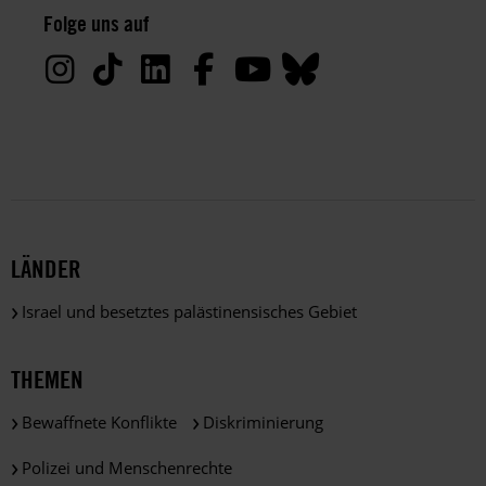
Folge uns auf
Deine
Daten
werden
von
uns
nur
zu
satzungsgemäßen
Zwecken
und
LÄNDER
gemäß
der
Israel und besetztes palästinensisches Gebiet
gesetzlichen
Bestimmungen
des
THEMEN
DSGVO
verarbeitet.
Bewaffnete Konflikte
Diskriminierung
Über
die
Polizei und Menschenrechte
Arbeit