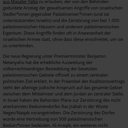
aus Masafer Yatta
zu erlauben, der von den Behörden
geduldete Anstieg der gewaltsamen Angriffe von israelischen
Siedler*innen gegenüber Palästinenser*innen (und sie
unterstützenden Israelis) und die Zerstörung von fast 1.000
palästinensischen Häusern und anderem palästinensischen
Eigentum. Diese Angriffe finden oft in Anwesenheit der
israelischen Armee statt, ohne dass diese einschreitet, um sie
zu unterbinden.
Die neue Regierung unter Premierminister Benjamin
Netanyahu hat die erhebliche Ausweitung der
völkerrechtswidrigen Besiedelung der besetzten
palästinensischen Gebiete offiziell zu einem zentralen
politischen Ziel erklärt. In der Präambel des Koalitionsvertrags
steht der alleinige jüdische Anspruch auf das gesamte Gebiet
zwischen dem Mittelmeer und dem Jordan an zentraler Stelle.
In Israel haben die Behörden Pläne zur Zerstörung des nicht
anerkannten Beduinendorfes Ras Jrabah in der Wüste
Negev/Naqab vorangetrieben. Die Zerstörung des Dorfes
würde eine Vertreibung von 500 palästinensischen
Beduin*innen bedeuten. Al-Araqib, ein weiteres nicht