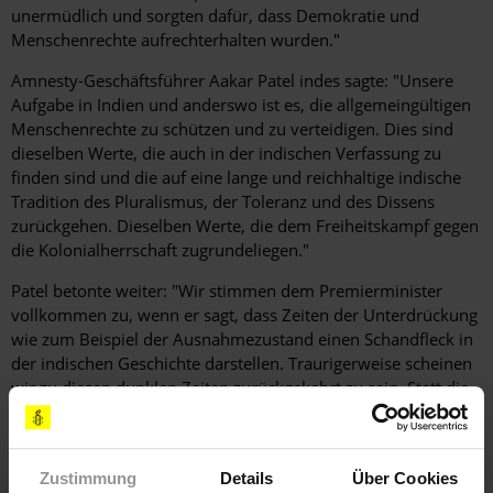
unermüdlich und sorgten dafür, dass Demokratie und
Menschenrechte aufrechterhalten wurden."
Amnesty-Geschäftsführer Aakar Patel indes sagte: "Unsere
Aufgabe in Indien und anderswo ist es, die allgemeingültigen
Menschenrechte zu schützen und zu verteidigen. Dies sind
dieselben Werte, die auch in der indischen Verfassung zu
finden sind und die auf eine lange und reichhaltige indische
Tradition des Pluralismus, der Toleranz und des Dissens
zurückgehen. Dieselben Werte, die dem Freiheitskampf gegen
die Kolonialherrschaft zugrundeliegen."
Patel betonte weiter: "Wir stimmen dem Premierminister
vollkommen zu, wenn er sagt, dass Zeiten der Unterdrückung
wie zum Beispiel der Ausnahmezustand einen Schandfleck in
der indischen Geschichte darstellen. Traurigerweise scheinen
wir zu diesen dunklen Zeiten zurückgekehrt zu sein. Statt die
Menschenrechte zu schützen, wie sie es versprochen hat,
nimmt die Regierung nun genau diejenigen ins Visier, die sich
für diese Rechte einsetzen."
Zustimmung
Details
Über Cookies