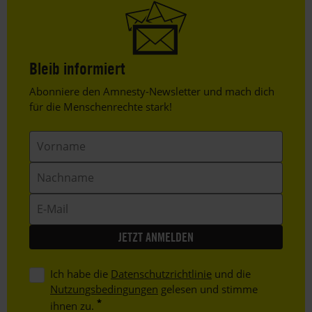
Bleib informiert
Header
Abonniere den Amnesty-Newsletter und mach dich
Text
für die Menschenrechte stark!
Vorname
Nachname
E-
Mail
Ich habe die
Datenschutzrichtlinie
und die
Nutzungsbedingungen
gelesen und stimme
ihnen zu.