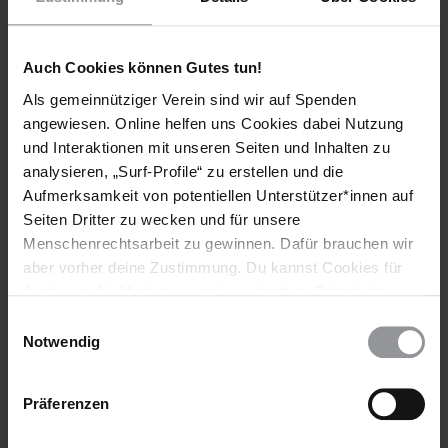
Schlagworte
Auch Cookies können Gutes tun!
Deutschland
Aktuell
Flüchtlinge & Asyl
Migration
Als gemeinnütziger Verein sind wir auf Spenden
angewiesen. Online helfen uns Cookies dabei Nutzung
und Interaktionen mit unseren Seiten und Inhalten zu
analysieren, „Surf-Profile“ zu erstellen und die
Teile diesen Beitrag
Aufmerksamkeit von potentiellen Unterstützer*innen auf
Seiten Dritter zu wecken und für unsere
Menschenrechtsarbeit zu gewinnen. Dafür brauchen wir
BLEIB
aber vorher deine Zustimmung. Du kannst Cookies für
INFORMIERT
Analysen, für Marketing und eingebettete Drittinhalte
auch ablehnen, oder deine Meinung jederzeit später
Einwilligungsauswahl
wieder ändern. Diesen Banner kannst Du über den Link
Notwendig
im Footer schnell wieder aufrufen.
Datenschutzerklärung
Präferenzen