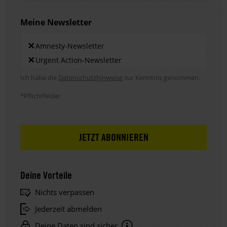
Meine Newsletter
Newsletters
×
Amnesty-Newsletter
×
Urgent Action-Newsletter
Hinweis DSE
Ich habe die
Datenschutzhinweise
zur Kenntnis genommen.
*Pflichtfelder
Deine Vorteile
Nichts verpassen
Jederzeit abmelden
Deine Daten sind sicher