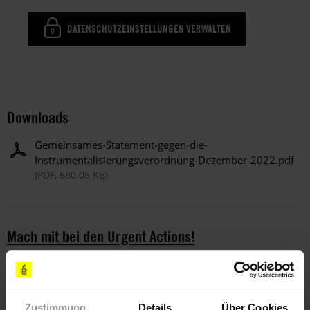
DATENSCHUTZEINSTELLUNGEN VERWALTEN
Downloads
Gemeinsames-Statement-gegen-die-
Instrumentalisierungsverordnung-Dezember-2022.pdf
(PDF, 680.05 KB)
Mach mit bei den Urgent Actions!
Beteilige dich an unseren Eilaktionen und setze dich für
Menschen in Not und Gefahr ein
Zustimmung
Details
Über Cookies