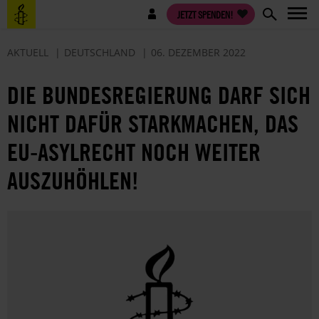
Direkt
Benutzermenü
JETZT SPENDEN!
zum
Inhalt
AKTUELL
DEUTSCHLAND
06. DEZEMBER 2022
DIE BUNDESREGIERUNG DARF SICH
NICHT DAFÜR STARKMACHEN, DAS
EU-ASYLRECHT NOCH WEITER
AUSZUHÖHLEN!