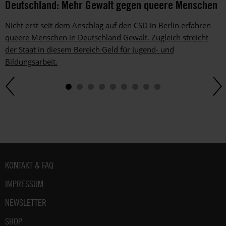
Deutschland: Mehr Gewalt gegen queere Menschen
Dem
kannst
Nicht erst seit dem Anschlag auf den CSD in Berlin erfahren
du
im
queere Menschen in Deutschland Gewalt. Zugleich streicht
gesetzlichen
der Staat in diesem Bereich Geld für Jugend- und
Rahmen
Bildungsarbeit.
jederzeit
widersprechen.
Weitere
Hinweise
zum
Datenschutz
unter:
Datenschutz
.
Fußbereich
KONTAKT & FAQ
IMPRESSUM
NEWSLETTER
SHOP