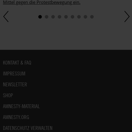
Mittel gegen die Protestbewegung ein.
Fußbereich
KONTAKT & FAQ
IMPRESSUM
NEWSLETTER
SHOP
AMNESTY-MATERIAL
AMNESTY.ORG
DATENSCHUTZ VERWALTEN