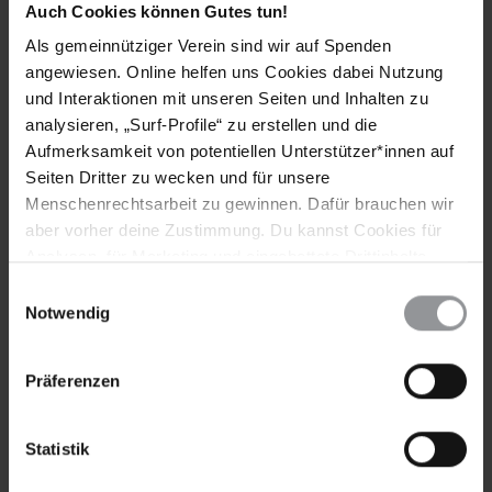
Auch Cookies können Gutes tun!
Länder
Als gemeinnütziger Verein sind wir auf Spenden
angewiesen. Online helfen uns Cookies dabei Nutzung
China
und Interaktionen mit unseren Seiten und Inhalten zu
analysieren, „Surf-Profile“ zu erstellen und die
Themen
Aufmerksamkeit von potentiellen Unterstützer*innen auf
Kinder & Jugendliche
Seiten Dritter zu wecken und für unsere
Menschenrechtsarbeit zu gewinnen. Dafür brauchen wir
aber vorher deine Zustimmung. Du kannst Cookies für
Analysen, für Marketing und eingebettete Drittinhalte
Teile diesen Beitrag
auch ablehnen, oder deine Meinung jederzeit später
Einwilligungsauswahl
wieder ändern. Diesen Banner kannst Du über den Link
Notwendig
im Footer schnell wieder aufrufen.
Datenschutzerklärung
Präferenzen
Statistik