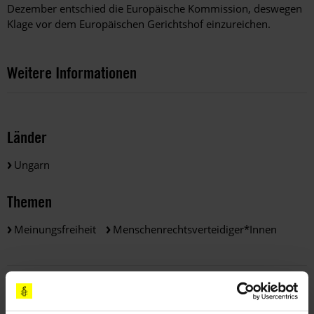
Dezember entschied die Europäische Kommission, deswegen
Klage vor dem Europäischen Gerichtshof einzureichen.
Weitere Informationen
Länder
Ungarn
Themen
Meinungsfreiheit
Menschenrechtsverteidiger*innen
Teile diesen Beitrag