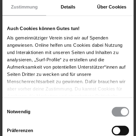
Zustimmung
Details
Über Cookies
Auch Cookies können Gutes tun!
Als gemeinnütziger Verein sind wir auf Spenden
angewiesen. Online helfen uns Cookies dabei Nutzung
Bleib informiert
und Interaktionen mit unseren Seiten und Inhalten zu
analysieren, „Surf-Profile“ zu erstellen und die
Header
Abonniere den Amnesty-Newsletter und mach dich
Aufmerksamkeit von potentiellen Unterstützer*innen auf
Text
für die Menschenrechte stark!
Seiten Dritter zu wecken und für unsere
Vorname
Menschenrechtsarbeit zu gewinnen. Dafür brauchen wir
aber vorher deine Zustimmung. Du kannst Cookies für
Nachname
Analysen, für Marketing und eingebettete Drittinhalte
auch ablehnen, oder deine Meinung jederzeit später
Einwilligungsauswahl
E-
wieder ändern. Diesen Banner kannst Du über den Link
Notwendig
Mail
im Footer schnell wieder aufrufen.
Datenschutzerklärung
Präferenzen