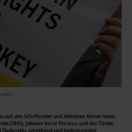
ni 2013.
u auf, den Schriftsteller und Aktivisten Ahmet Nesin,
rkei (TIHV), Şebnem Korur Fincancı, und den Türkei-
ol Önderoğlu, umgehend und bedingungslos