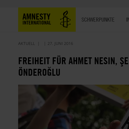
Direkt
zum
Hauptnavigation
AMNESTY
Inhalt
SCHWERPUNKTE
I
INTERNATIONAL
AKTUELL
27. JUNI 2016
FREIHEIT FÜR AHMET NESIN, Ş
ÖNDEROĞLU