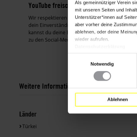
Als gemeinnütziger Verein si
YouTube freischalten
mit unseren Seiten und Inhalt
Wir respektieren deine Privatsphäre und stell
Unterstützer*innen auf Seite
dein Einverständnis keine Verbindung zu YouTu
aber vorher deine Zustimmung
kannst du deine Einstellungen verwalten, um 
ablehnen, oder deine Meinung
zu den Social-Media-Kanälen herzustellen.
wieder aufrufen.
Datenschutzerklärung
Einwilligungsauswahl
Notwendig
Weitere Informationen
Ablehnen
Länder
Türkei