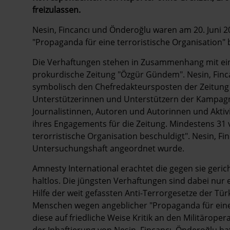
freizulassen.
Nesin, Fincancı und Önderoğlu waren am 20. Juni
"Propaganda für eine terroristische Organisation" 
Die Verhaftungen stehen in Zusammenhang mit ein
prokurdische Zeitung "Özgür Gündem". Nesin, Finca
symbolisch den Chefredakteursposten der Zeitun
Unterstützerinnen und Unterstützern der Kampagn
Journalistinnen, Autoren und Autorinnen und Aktivi
ihres Engagements für die Zeitung. Mindestens 31
terorristische Organisation beschuldigt". Nesin, Fi
Untersuchungshaft angeordnet wurde.
Amnesty International erachtet die gegen sie geric
haltlos. Die jüngsten Verhaftungen sind dabei nur e
Hilfe der weit gefassten Anti-Terrorgesetze der Tü
Menschen wegen angeblicher "Propaganda für eine t
diese auf friedliche Weise Kritik an den Militärop
der Inhaftierung von Nesin, Fincancı, Önderoğlu ha