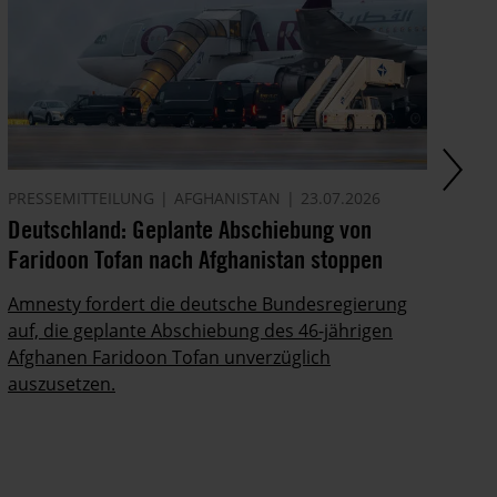
PRESSEMITTEILUNG
AFGHANISTAN
23.07.2026
AK
Deutschland: Geplante Abschiebung von
Ze
Faridoon Tofan nach Afghanistan stoppen
An
Ge
Amnesty fordert die deutsche Bundesregierung
auf, die geplante Abschiebung des 46-jährigen
Ze
Afghanen Faridoon Tofan unverzüglich
kä
auszusetzen.
no