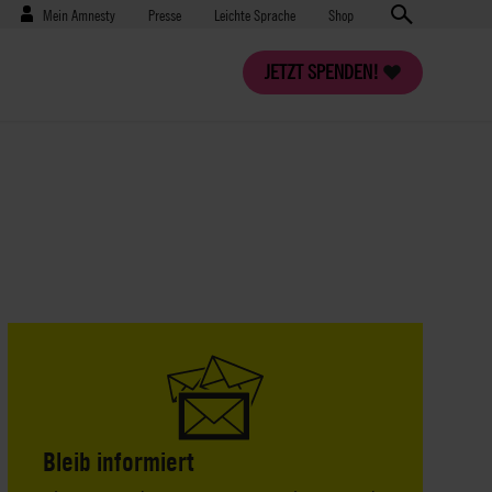
Benutzermenü
Presse
Mein Amnesty
Presse
Leichte Sprache
Shop
JETZT SPENDEN!
Bleib informiert