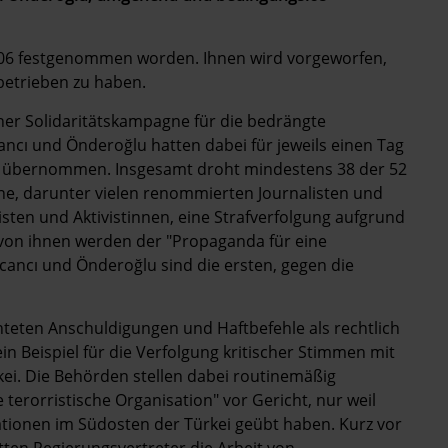
 206 festgenommen worden. Ihnen wird vorgeworfen,
betrieben zu haben.
er Solidaritätskampagne für die bedrängte
ncı und Önderoğlu hatten dabei für jeweils einen Tag
g übernommen. Insgesamt droht mindestens 38 der 52
e, darunter vielen renommierten Journalisten und
sten und Aktivistinnen, eine Strafverfolgung aufgrund
 von ihnen werden der "Propaganda für eine
ncancı und Önderoğlu sind die ersten, gegen die
hteten Anschuldigungen und Haftbefehle als rechtlich
in Beispiel für die Verfolgung kritischer Stimmen mit
rkei. Die Behörden stellen dabei routinemäßig
erorristische Organisation" vor Gericht, nur weil
erationen im Südosten der Türkei geübt haben. Kurz vor
tten Regierungsvertreter die Arbeit von