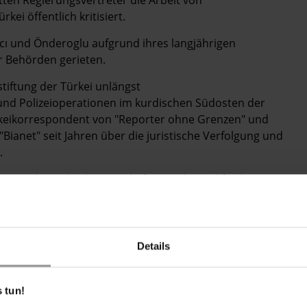
i öffentlich kritisiert.
cı und Önderoglu aufgrund ihres langjährigen
r Behörden gerieten.
tiftung der Türkei unlängst
und Polizeioperationen im kurdischen Südosten der
rkeikorrespondent von "Reporter ohne Grenzen" und
ianet" seit Jahren über die juristische Verfolgung und
.
 vor die türkische Botschaft in Berlin und fordern Sie
Details
 tun!