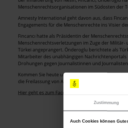
Menschenrechtsorganisationen im Südosten der Türke
Amnesty International geht davon aus, dass Fincan
Engagements für die Menschenrechte ins Visier de
Fincancı hatte als Präsidentin der Menschenrechtss
Menschenrechtsverletzungen im Zuge der Militär- 
Türkei angeprangert. Önderoglu berichtete als Tü
Mitarbeiter des unabhängigen Nachrichtenportals "B
Drohungen gegen Journalistinnen und Journalisten
Kommen Sie heute um 17 Uhr zur Solidaritäts-Aktion
die Freilassung von Ahmet, Şebnem und Erol!
Hier geht es zum Facebook-Event der Aktion
Zustimmung
Auch Cookies können Gutes