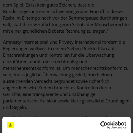
dem Spiel. Es ist kein gutes Zeichen, dass die
Bundesregierung einen schwerwiegenden Eingriff in dieses
Recht im Eiltempo noch vor der Sommerpause durchbringen
will, statt ihrer Verpflichtung zum Schutz der Menschenrechte
mit einer gründlichen Debatte Rechnung zu tragen."
Amnesty International und Privacy International fordern die
Regierungen weltweit in einem Sieben-Punkte-Plan auf,
Einschränkungen und Kontrollen für die Überwachung
einzuführen, damit diese rechtmäßig und
menschenrechtskonform ist. Um menschenrechtskonform zu
sein, muss jegliche Überwachung gezielt, durch einen
ausreichenden Verdacht begründet sowie richterlich
angeordnet sein. Zudem braucht es Kontrollen durch
Gerichte, eine transparente und unabhängige
parlamentarische Aufsicht sowie klare gesetzliche Grundlagen
und Regeln.
Hier finden Sie den Bericht
"Two years after Snowden:
Protecting human rights in an age of mass surveillance" (PDF,
englisch, 22 Seiten)
als Download.