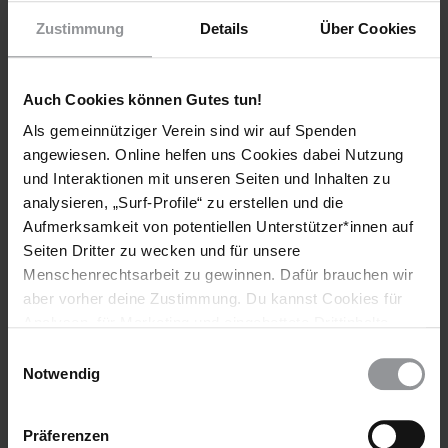
Zustimmung
Details
Über Cookies
Weitere Informationen
Auch Cookies können Gutes tun!
Als gemeinnütziger Verein sind wir auf Spenden
Länder
angewiesen. Online helfen uns Cookies dabei Nutzung
und Interaktionen mit unseren Seiten und Inhalten zu
Deutschland
Großbritannien Und Nordirland
analysieren, „Surf-Profile“ zu erstellen und die
Vereinigte Staaten Von Amerika
Aufmerksamkeit von potentiellen Unterstützer*innen auf
Seiten Dritter zu wecken und für unsere
Themen
Menschenrechtsarbeit zu gewinnen. Dafür brauchen wir
aber vorher deine Zustimmung. Du kannst Cookies für
Meinungsfreiheit
Analysen, für Marketing und eingebettete Drittinhalte
auch ablehnen, oder deine Meinung jederzeit später
Einwilligungsauswahl
wieder ändern. Diesen Banner kannst Du über den Link
Notwendig
im Footer schnell wieder aufrufen.
Teile diesen Beitrag
Datenschutzerklärung
Präferenzen