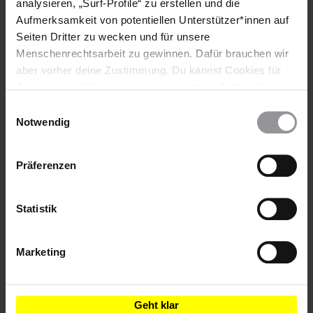
analysieren, „Surf-Profile“ zu erstellen und die
Aufmerksamkeit von potentiellen Unterstützer*innen auf
Teile diesen Beitrag
Seiten Dritter zu wecken und für unsere
Menschenrechtsarbeit zu gewinnen. Dafür brauchen wir
aber vorher deine Zustimmung. Du kannst Cookies für
Analysen, für Marketing und eingebettete Drittinhalte
auch ablehnen, oder deine Meinung jederzeit später
Einwilligungsauswahl
wieder ändern. Diesen Banner kannst Du über den Link
Notwendig
im Footer schnell wieder aufrufen.
Datenschutzerklärung
Bleib informiert
Präferenzen
Header
Abonniere den Amnesty-Newsletter und mach dich
Text
für die Menschenrechte stark!
Statistik
Vorname
Marketing
Nachname
E-
Geht klar
Mail