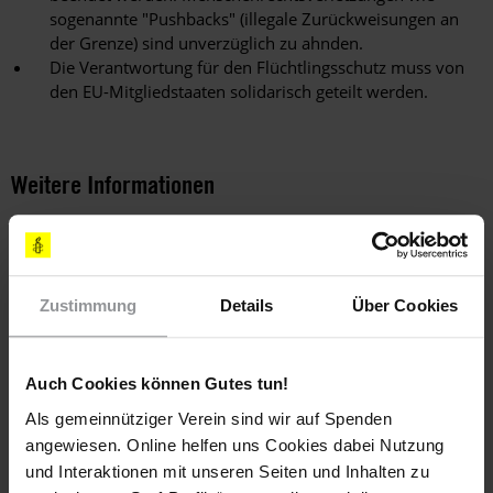
sogenannte "Pushbacks" (illegale Zurückweisungen an
der Grenze) sind unverzüglich zu ahnden.
Die Verantwortung für den Flüchtlingsschutz muss von
den EU-Mitgliedstaaten solidarisch geteilt werden.
Weitere Informationen
Länder
Zustimmung
Details
Über Cookies
Europa Und Zentralasien
Themen
Auch Cookies können Gutes tun!
Als gemeinnütziger Verein sind wir auf Spenden
Flüchtlinge & Asyl
angewiesen. Online helfen uns Cookies dabei Nutzung
und Interaktionen mit unseren Seiten und Inhalten zu