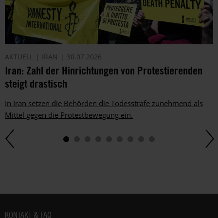
AKTUELL
IRAN
30.07.2026
Iran: Zahl der Hinrichtungen von Protestierenden
steigt drastisch
In Iran setzen die Behörden die Todesstrafe zunehmend als
Mittel gegen die Protestbewegung ein.
Fußbereich
KONTAKT & FAQ