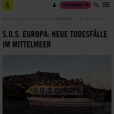
Direkt
Benutzermenü
JETZT SPENDEN!
zum
Inhalt
AKTUELL
EUROPA UND ZENTRALASIEN
16. APRIL 2014
S.O.S. EUROPA: NEUE TODESFÄLLE
IM MITTELMEER