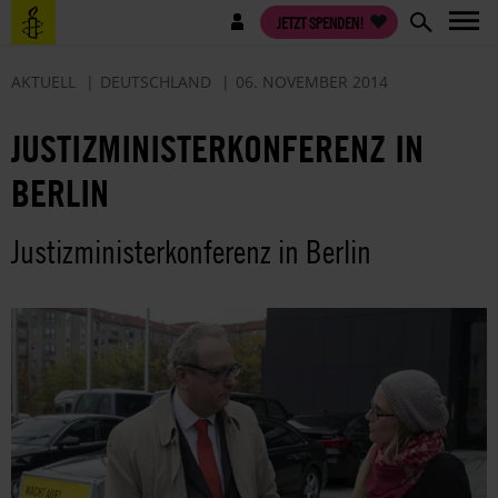
Direkt
Benutzermenü
JETZT SPENDEN!
zum
Inhalt
AKTUELL
DEUTSCHLAND
06. NOVEMBER 2014
JUSTIZMINISTERKONFERENZ IN
BERLIN
Justizministerkonferenz in Berlin