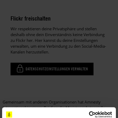
Flickr freischalten
Wir respektieren deine Privatsphäre und stellen
deshalb ohne dein Einverständnis keine Verbindung
zu Flickr her. Hier kannst du deine Einstellungen
verwalten, um eine Verbindung zu den Social-Media-
Kanälen herzustellen.
DATENSCHUTZEINSTELLUNGEN VERWALTEN
Gemeinsam mit anderen Organisationen hat Amnesty
International in einem Brief an die Minister substanzielle
Verbesserungen bei der Ausstattung und Besetzung der