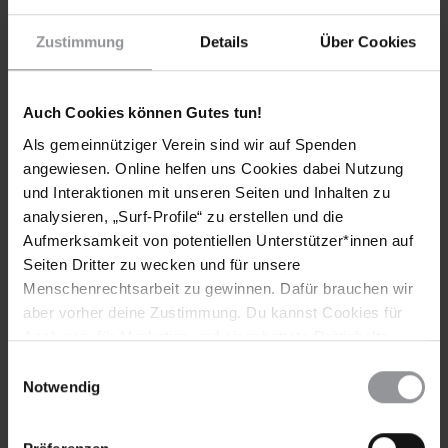
Nationalen Stelle gefordert. Den Forderungen soll durch die
Aktion von Amnesty bei der Justizministerkonferenz nochmal
Zustimmung
Details
Über Cookies
Nachdruck verliehen werden.
Unterzeichnen Sie unsere Online-Petition und machen Sie
Folterern einen Strich durch die Rechnung!
Auch Cookies können Gutes tun!
Hier geht es zur Petition
Als gemeinnütziger Verein sind wir auf Spenden
angewiesen. Online helfen uns Cookies dabei Nutzung
und Interaktionen mit unseren Seiten und Inhalten zu
Weitere Informationen
analysieren, „Surf-Profile“ zu erstellen und die
Aufmerksamkeit von potentiellen Unterstützer*innen auf
Seiten Dritter zu wecken und für unsere
Menschenrechtsarbeit zu gewinnen. Dafür brauchen wir
Länder
aber vorher deine Zustimmung. Du kannst Cookies für
Analysen, für Marketing und eingebettete Drittinhalte
Deutschland
auch ablehnen, oder deine Meinung jederzeit später
Einwilligungsauswahl
wieder ändern. Diesen Banner kannst Du über den Link
Notwendig
im Footer schnell wieder aufrufen.
Datenschutzerklärung
Teile diesen Beitrag