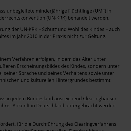
ass unbegleitete minderjährige Flüchtlinge (UMF) in
derrechtskonvention (UN-KRK) behandelt werden.
derung der UN-KRK – Schutz und Wohl des Kindes – auch
es im Jahr 2010 in der Praxis nicht zur Geltung.
einem Verfahren erfolgen, in dem das Alter unter
ßeren Erscheinungsbildes des Kindes, sondern unter
, seiner Sprache und seines Verhaltens sowie unter
thnischen und kulturellen Hintergrundes bestimmt
ass in jedem Bundesland ausreichend Clearinghäuser
h ihrer Ankunft in Deutschland untergebracht werden
dert, für die Durchführung des Clearingverfahrens
scher zur Verfügung zu stellen. Darüber hinaus