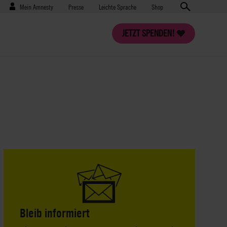
Benutzermenü
Presse
Mein Amnesty
Presse
Leichte Sprache
Shop
JETZT SPENDEN!
Bleib informiert