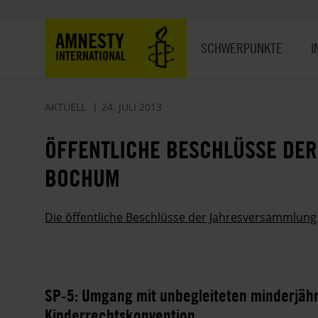
Direkt
zum
Hauptnavigation
AMNESTY
Inhalt
SCHWERPUNKTE
I
INTERNATIONAL
AKTUELL
24. JULI 2013
ÖFFENTLICHE BESCHLÜSSE DER
BOCHUM
Die öffentliche Beschlüsse der Jahresversammlung
SP-5: Umgang mit unbegleiteten minderjähr
Kinderrechtskonvention