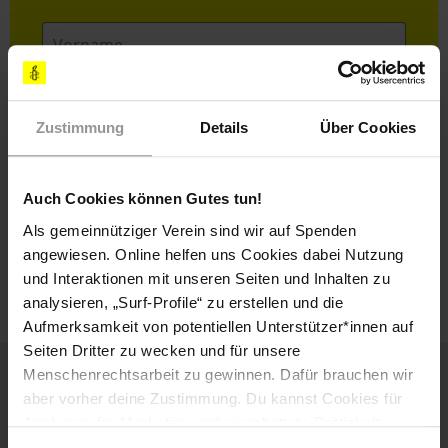
Vorname
Nachname
E-
Zustimmung
Details
Über Cookies
Mail
Auch Cookies können Gutes tun!
Ich habe die
Datenschutzrichtlinie
und die
Als gemeinnütziger Verein sind wir auf Spenden
Nutzungsbedingungen
gelesen und stimme
angewiesen. Online helfen uns Cookies dabei Nutzung
ihnen zu.
und Interaktionen mit unseren Seiten und Inhalten zu
analysieren, „Surf-Profile“ zu erstellen und die
Aufmerksamkeit von potentiellen Unterstützer*innen auf
Seiten Dritter zu wecken und für unsere
Menschenrechtsarbeit zu gewinnen. Dafür brauchen wir
aber vorher deine Zustimmung. Du kannst Cookies für
Weitere Artikel
Analysen, für Marketing und eingebettete Drittinhalte
auch ablehnen, oder deine Meinung jederzeit später