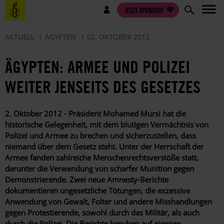
Direkt
Benutzermenü
JETZT SPENDEN!
zum
Inhalt
AKTUELL
ÄGYPTEN
02. OKTOBER 2012
ÄGYPTEN: ARMEE UND POLIZEI
WEITER JENSEITS DES GESETZES
2. Oktober 2012 - Präsident Mohamed Mursi hat die
historische Gelegenheit, mit dem blutigen Vermächtnis von
Polizei und Armee zu brechen und sicherzustellen, dass
niemand über dem Gesetz steht. Unter der Herrschaft der
Armee fanden zahlreiche Menschenrechtsverstöße statt,
darunter die Verwendung von scharfer Munition gegen
Demonstrierende. Zwei neue Amnesty-Berichte
dokumentieren ungesetzliche Tötungen, die exzessive
Anwendung von Gewalt, Folter und andere Misshandlungen
gegen Protestierende, sowohl durch das Militär, als auch
durch die Polizei. Die Berichte beruhen auf eigenen