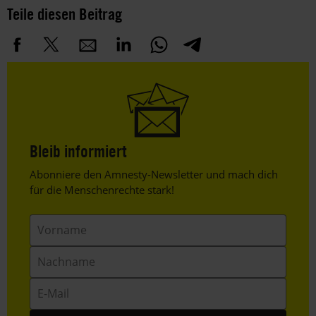
Teile diesen Beitrag
Bleib informiert
Header
Abonniere den Amnesty-Newsletter und mach dich
Text
für die Menschenrechte stark!
Vorname
Nachname
E-
Mail