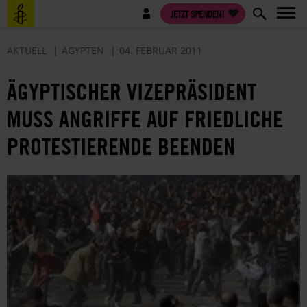
Direkt
Benutzermenü
JETZT SPENDEN!
zum
Inhalt
AKTUELL
ÄGYPTEN
04. FEBRUAR 2011
ÄGYPTISCHER VIZEPRÄSIDENT
MUSS ANGRIFFE AUF FRIEDLICHE
PROTESTIERENDE BEENDEN