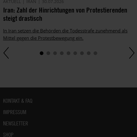
AKTUELL
IRAN
30.07.2026
Iran: Zahl der Hinrichtungen von Protestierenden
steigt drastisch
In Iran setzen die Behörden die Todesstrafe zunehmend als
Mittel gegen die Protestbewegung ein.
Fußbereich
KONTAKT & FAQ
IMPRESSUM
NEWSLETTER
SHOP