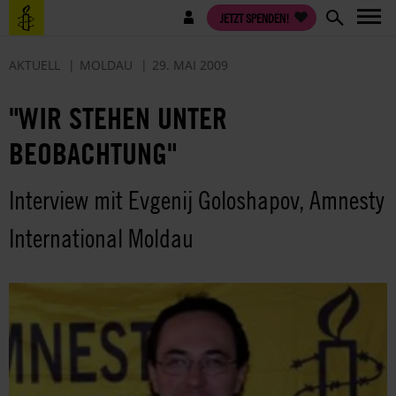
Direkt
Benutzermenü
JETZT SPENDEN!
zum
Inhalt
AKTUELL
MOLDAU
29. MAI 2009
"WIR STEHEN UNTER
BEOBACHTUNG"
Interview mit Evgenij Goloshapov, Amnesty
International Moldau