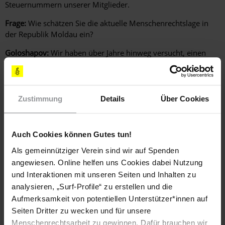
Steuernummern unserer Mitglieder.
Frage:
Wie schätzen Sie die aktuelle Menschenrechtslage in
der Republik Moldau ein?
Goloshapov:
Wir haben über Jahre hinweg versucht, einen
Dialog mit der Regierung zu führen. Wir haben gute Kontakte
zu Innenministerium, Parlament und Außenministerium
aufgebaut. In den vergangenen Wochen haben wir
verstanden, dass es sich dabei nicht um einen
Zustimmung
Details
Über Cookies
institutionalisierten Prozess handelte, sondern dass diese
Kontakte auf dem Entgegenkommen von einzelnen Personen
beruhten. Wir haben vieles in Gang gesetzt, wissen aber nicht,
Auch Cookies können Gutes tun!
wie es jetzt weiter geht. Für die moldauische Gesellschaft
Als gemeinnütziger Verein sind wir auf Spenden
wäre es sehr wichtig, wenn diejenigen, die Folter angewandt
angewiesen. Online helfen uns Cookies dabei Nutzung
haben, vor Gericht gestellt werden würden. Aber dies ist nicht
zu erwarten.
und Interaktionen mit unseren Seiten und Inhalten zu
analysieren, „Surf-Profile“ zu erstellen und die
Interview: Claudia Wagner
Aufmerksamkeit von potentiellen Unterstützer*innen auf
Seiten Dritter zu wecken und für unsere
Menschenrechtsarbeit zu gewinnen. Dafür brauchen wir