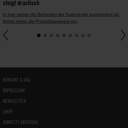
steigt drastisch
In Iran setzen die Behörden die Todesstrafe zunehmend als
Mittel gegen die Protestbewegung ein.
Fußbereich
KONTAKT & FAQ
IMPRESSUM
NEWSLETTER
SHOP
AMNESTY-MATERIAL