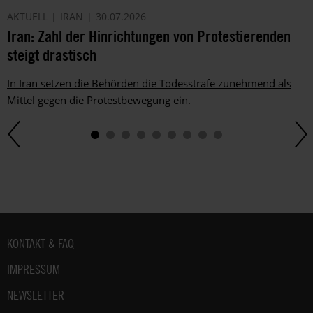
AKTUELL
IRAN
30.07.2026
Iran: Zahl der Hinrichtungen von Protestierenden
steigt drastisch
In Iran setzen die Behörden die Todesstrafe zunehmend als
Mittel gegen die Protestbewegung ein.
Fußbereich
KONTAKT & FAQ
IMPRESSUM
NEWSLETTER