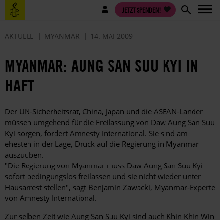
Direkt
Benutzermenü
JETZT SPENDEN!
zum
Inhalt
AKTUELL
MYANMAR
14. MAI 2009
MYANMAR: AUNG SAN SUU KYI IN
HAFT
Der UN-Sicherheitsrat, China, Japan und die ASEAN-Länder
müssen umgehend für die Freilassung von Daw Aung San Suu
Kyi sorgen, fordert Amnesty International. Sie sind am
ehesten in der Lage, Druck auf die Regierung in Myanmar
auszuüben.
"Die Regierung von Myanmar muss Daw Aung San Suu Kyi
sofort bedingungslos freilassen und sie nicht wieder unter
Hausarrest stellen", sagt Benjamin Zawacki, Myanmar-Experte
von Amnesty International.
Zur selben Zeit wie Aung San Suu Kyi sind auch Khin Khin Win