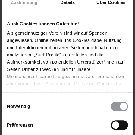
Zustimmung
Details
Über Cookies
Auch Cookies können Gutes tun!
Als gemeinnütziger Verein sind wir auf Spenden
Bleib informiert
angewiesen. Online helfen uns Cookies dabei Nutzung
und Interaktionen mit unseren Seiten und Inhalten zu
Header
Abonniere den Amnesty-Newsletter und mach dich
analysieren, „Surf-Profile“ zu erstellen und die
Text
für die Menschenrechte stark!
Aufmerksamkeit von potentiellen Unterstützer*innen auf
Seiten Dritter zu wecken und für unsere
Vorname
Menschenrechtsarbeit zu gewinnen. Dafür brauchen wir
aber vorher deine Zustimmung. Du kannst Cookies für
Nachname
Analysen, für Marketing und eingebettete Drittinhalte
auch ablehnen, oder deine Meinung jederzeit später
E-
Einwilligungsauswahl
Mail
wieder ändern. Diesen Banner kannst Du über den Link
Notwendig
im Footer schnell wieder aufrufen.
Datenschutzerklärung
Präferenzen
Ich habe die
Datenschutzrichtlinie
und die