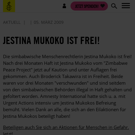
Direkt
Benutzermenü
JETZT SPENDEN!
zum
Inhalt
AKTUELL
05. MÄRZ 2009
JESTINA MUKOKO IST FREI!
Die simbabwische Menschenrechtlerin Jestina Mukoko ist frei!
Nach drei Monaten Haft ist Jestina Mukoko vom "Zimbabwe
Peace Project" jetzt auf Kaution und unter Auflagen frei
gekommen. Auch Broderick Takawira ist in Freiheit. Beide
waren vor drei Monaten "verschwunden" und sind seitdem
von den simbabwischen Behörden illegal in Haft gehalten und
gefoltert worden. Amnesty International hatte sich u. a. mit
Urgent Actions intensiv um Jestina Mukokos Befreiung
bemüht. Vielen Dank an alle, die sich an den Eilaktionen für
Jestina Mukokos beteiligt haben!
Beteiligen auch Sie sich an Aktionen für Menschen in Gefahr.
Jetzt!