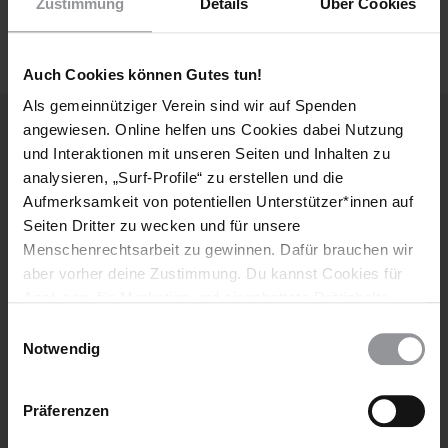
Nutzungsbedingungen
gelesen und stimme
Zustimmung
Details
Über Cookies
ihnen zu.
Auch Cookies können Gutes tun!
Als gemeinnütziger Verein sind wir auf Spenden
angewiesen. Online helfen uns Cookies dabei Nutzung
und Interaktionen mit unseren Seiten und Inhalten zu
Weitere Artikel
analysieren, „Surf-Profile“ zu erstellen und die
Aufmerksamkeit von potentiellen Unterstützer*innen auf
Seiten Dritter zu wecken und für unsere
Menschenrechtsarbeit zu gewinnen. Dafür brauchen wir
aber vorher deine Zustimmung. Du kannst Cookies für
Analysen, für Marketing und eingebettete Drittinhalte
auch ablehnen, oder deine Meinung jederzeit später
Einwilligungsauswahl
wieder ändern. Diesen Banner kannst Du über den Link
Notwendig
im Footer schnell wieder aufrufen.
Datenschutzerklärung
Präferenzen