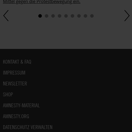
Mittel gegen die Protestbewegung ein.
Fußbereich
KONTAKT & FAQ
IMPRESSUM
NEWSLETTER
SHOP
AMNESTY-MATERIAL
AMNESTY.ORG
DATENSCHUTZ VERWALTEN