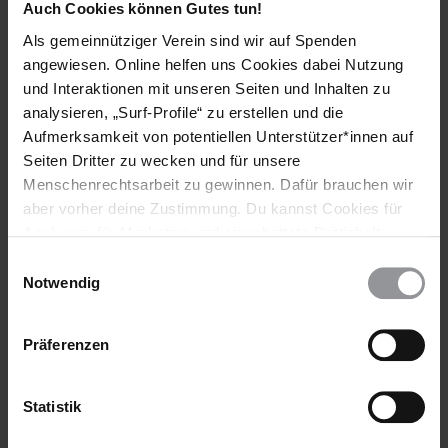
Auch Cookies können Gutes tun!
Länder
Als gemeinnütziger Verein sind wir auf Spenden
angewiesen. Online helfen uns Cookies dabei Nutzung
Sri Lanka
und Interaktionen mit unseren Seiten und Inhalten zu
analysieren, „Surf-Profile“ zu erstellen und die
Themen
Aufmerksamkeit von potentiellen Unterstützer*innen auf
Bewaffnete Konflikte
Seiten Dritter zu wecken und für unsere
Menschenrechtsarbeit zu gewinnen. Dafür brauchen wir
aber vorher deine Zustimmung. Du kannst Cookies für
Analysen, für Marketing und eingebettete Drittinhalte
Teile diesen Beitrag
auch ablehnen, oder deine Meinung jederzeit später
Einwilligungsauswahl
wieder ändern. Diesen Banner kannst Du über den Link
Notwendig
im Footer schnell wieder aufrufen.
Datenschutzerklärung
Präferenzen
Statistik