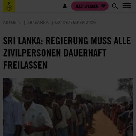
Direkt
Benutzermenü
JETZT SPENDEN!
zum
Inhalt
AKTUELL
SRI LANKA
02. DEZEMBER 2009
SRI LANKA: REGIERUNG MUSS ALLE
ZIVILPERSONEN DAUERHAFT
FREILASSEN