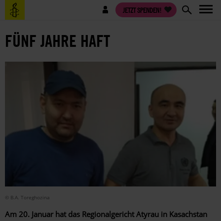
Direkt
Benutzermenü
JETZT SPENDEN!
zum
Inhalt
FÜNF JAHRE HAFT
© B.A. Toreghozina
Am 20. Januar hat das Regionalgericht Atyrau in Kasachstan