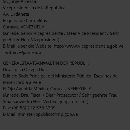
Sr. Jorge Arreaza
Vicepresidencia de la Republica
Av. Urdaneta
Esquina de Carmelitas
Caracas, VENEZUELA
(Anrede: Señor Vicepresidente / Dear Vice President / Sehr
geehrter Herr Vizepräsident)
E-Mail: über die Website:
http://www.vicepresidencia.gob.ve
Twitter: @jaarreaza
GENERALSTAATSANWÄLTIN DER REPUBLIK
Dra. Luisa Ortega Díaz
Edificio Sede Principal del Ministerio Público, Esquinas de
Misericordia a Pele
El Ojo Avenida México, Caracas, VENEZUELA
(Anrede: Dra. Fiscal / Dear Prosecutor / Sehr geehrte Frau
Staatsanweltin Herr Verteidigungsminister)
Fax: (00 58) 212 578 3239
E-Mail:
ministeriopublico@mp.gob.ve