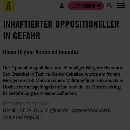
Direkt
Benutzermenü
JETZT SPENDEN!
zum
Inhalt
INHAFTIERTER OPPOSITIONELLER
IN GEFAHR
Diese Urgent Action ist beendet.
Der Oppositionspolitiker und ehemaliger Bürgermeister von
San Cristóbal in Táchira, Daniel Ceballos, wurde am frühen
Morgen des 23. Mai von einem Militärgefängnis in das zivile
Hochsicherheitsgefängnis in San Juan de los Morros verlegt.
Es besteht Sorge um seine Sicherheit.
BETROFFENE PERSONEN
DANIEL CEBALLOS, Mitglied der Oppositionspartei
Voluntad Popular