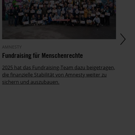
AMNESTY
AM
Fundraising für Menschenrechte
Ha
sc
2025 hat das Fundraising-Team dazu beigetragen,
die finanzielle Stabilität von Amnesty weiter zu
Mi
sichern und auszubauen.
Am
Me