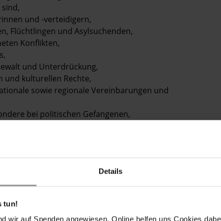
 sind,
innen und -verteidigern,
n, Flüchtlingen und Asylsuchenden,
eten Konflikten,
s,
Gewalt und Unterdrückung,
n und kulturellen Rechte,
ationale sowie regionale Vereinbarungen und
sondere bei politischen Gefangenen,
und zur Förderung des Bewusstseins für die
Organisationen, den Vereinten Nationen und
en zur Verteidigung der Menschenrechte
Details
 tun!
nd wir auf Spenden angewiesen. Online helfen uns Cookies dabe