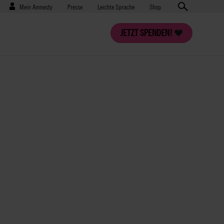
Benutzermenü
Presse
Mein Amnesty
Presse
Leichte Sprache
Shop
JETZT SPENDEN!