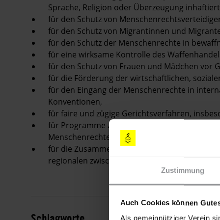
Sprache, Religion oder Überzeugung inhaftiert
für den Schutz von Menschenrechtsverteidiger
für den Schutz von Migrantinnen und Migrante
für den Schutz der Menschenrechte in bewaffn
für eine wirksame Kontrolle des Waffenhandel
für den Schutz von Frauen und Mädchen vor 
für die Förderung der wirtschaftlichen, soziale
für den Eingang der Menschenrechte in intern
Konventionen,
für faire und zügige Gerichtsverfahren, insbe
für Programme zur Menschenrechtserziehung 
Menschenrechte ,
für die Zusammenarbeit von nichtstaatlichen 
regionalen zwischenstaatlichen Organisation
Zustimmung
Auch Cookies können Gutes
Schlagworte
Als gemeinnütziger Verein si