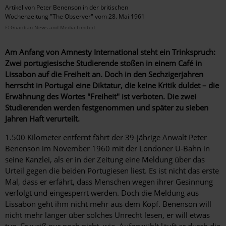
Artikel von Peter Benenson in der britischen
Wochenzeitung "The Observer" vom 28. Mai 1961
© Guardian News and Media Limited
Am Anfang von Amnesty International steht ein Trinkspruch:
Zwei portugiesische Studierende stoßen in einem Café in
Lissabon auf die Freiheit an. Doch in den Sechzigerjahren
herrscht in Portugal eine Diktatur, die keine Kritik duldet – die
Erwähnung des Wortes "Freiheit" ist verboten. Die zwei
Studierenden werden festgenommen und später zu sieben
Jahren Haft verurteilt.
1.500 Kilometer entfernt fährt der 39-jährige Anwalt Peter
Benenson im November 1960 mit der Londoner U-Bahn in
seine Kanzlei, als er in der Zeitung eine Meldung über das
Urteil gegen die beiden Portugiesen liest. Es ist nicht das erste
Mal, dass er erfährt, dass Menschen wegen ihrer Gesinnung
verfolgt und eingesperrt werden. Doch die Meldung aus
Lissabon geht ihm nicht mehr aus dem Kopf. Benenson will
nicht mehr länger über solches Unrecht lesen, er will etwas
tun. Er weiß nur noch nicht, wie. Aufgewühlt läuft er durch die