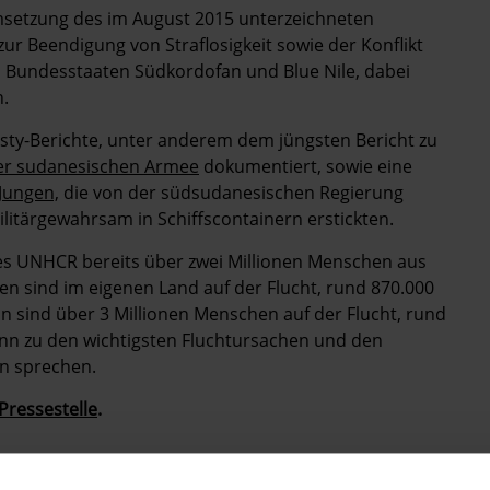
Umsetzung des im August 2015 unterzeichneten
 Beendigung von Straflosigkeit sowie der Konflikt
 Bundesstaaten Südkordofan und Blue Nile, dabei
.
sty-Berichte, unter anderem dem jüngsten Bericht zu
er sudanesischen Armee
dokumentiert, sowie eine
Jungen,
die von der südsudanesischen Regierung
ilitärgewahrsam in Schiffscontainern erstickten.
s UNHCR bereits über zwei Millionen Menschen aus
nen sind im eigenen Land auf der Flucht, rund 870.000
n sind über 3 Millionen Menschen auf der Flucht, rund
nn zu den wichtigsten Fluchtursachen und den
on sprechen.
Pressestelle
.