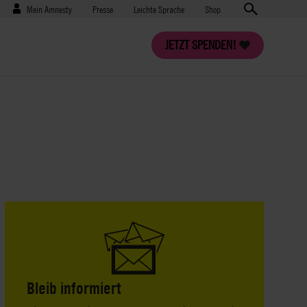
Benutzermenü
Presse
Mein Amnesty
Presse
Leichte Sprache
Shop
JETZT SPENDEN!
Bleib informiert