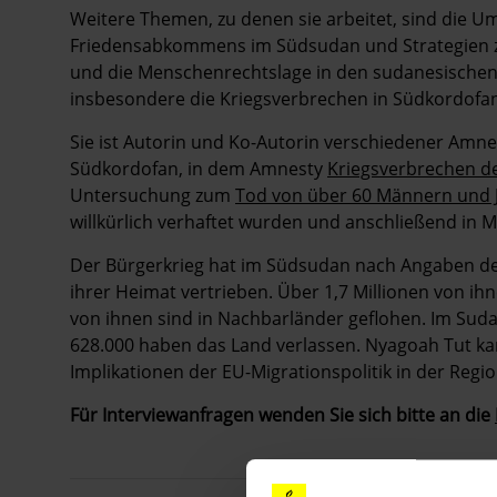
Weitere Themen, zu denen sie arbeitet, sind die 
Friedensabkommens im Südsudan und Strategien zur
und die Menschenrechtslage in den sudanesischen
insbesondere die Kriegsverbrechen in Südkordofan
Sie ist Autorin und Ko-Autorin verschiedener Amne
Südkordofan, in dem Amnesty
Kriegsverbrechen d
Untersuchung zum
Tod von über 60 Männern und 
willkürlich verhaftet wurden und anschließend in M
Der Bürgerkrieg hat im Südsudan nach Angaben de
ihrer Heimat vertrieben. Über 1,7 Millionen von ih
von ihnen sind in Nachbarländer geflohen. Im Suda
628.000 haben das Land verlassen. Nyagoah Tut ka
Implikationen der EU-Migrationspolitik in der Regi
Für Interviewanfragen wenden Sie sich bitte an die