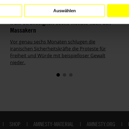
Auswählen
PRESSEMITTEILUNG
IRAN
08.07.2026
Iran: Straflosigkeit sechs Monate nach den
Massakern
Vor genau sechs Monaten schlugen die
iranischen Sicherheitskräfte die Proteste für
Freiheit und Würde mit beispielloser Gewalt
nieder.
SHOP
AMNESTY-MATERIAL
AMNESTY.ORG