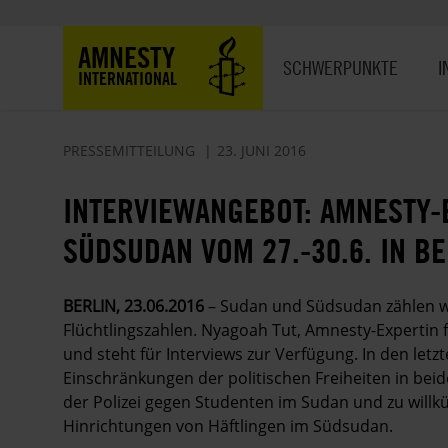
Direkt
zum
Hauptnavigation
AMNESTY
Inhalt
SCHWERPUNKTE
I
INTERNATIONAL
PRESSEMITTEILUNG
23. JUNI 2016
INTERVIEWANGEBOT: AMNESTY-
SÜDSUDAN VOM 27.-30.6. IN BE
BERLIN, 23.06.2016
– Sudan und Südsudan zählen w
Flüchtlingszahlen. Nyagoah Tut, Amnesty-Expertin fü
und steht für Interviews zur Verfügung. In den letz
Einschränkungen der politischen Freiheiten in be
der Polizei gegen Studenten im Sudan und zu willk
Hinrichtungen von Häftlingen im Südsudan.