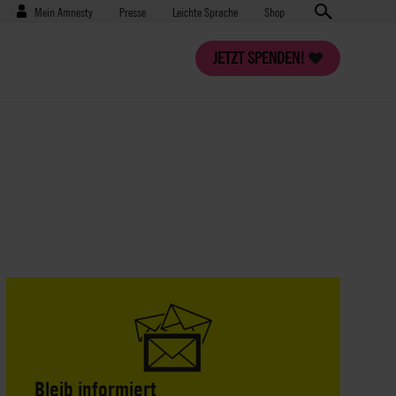
Benutzermenü
Presse
Mein Amnesty
Presse
Leichte Sprache
Shop
JETZT SPENDEN!
Bleib informiert