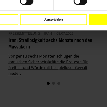
Auswählen
PRESSEMITTEILUNG
IRAN
08.07.2026
Iran: Straflosigkeit sechs Monate nach den
Massakern
Vor genau sechs Monaten schlugen die
iranischen Sicherheitskräfte die Proteste für
Freiheit und Würde mit beispielloser Gewalt
nieder.