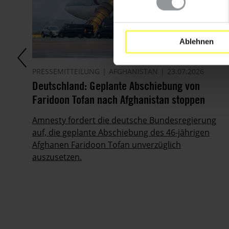
Ablehnen
PRESSEMITTEILUNG
AFGHANISTAN
23.07.2026
Deutschland: Geplante Abschiebung von
s
Faridoon Tofan nach Afghanistan stoppen
Amnesty fordert die deutsche Bundesregierung
auf, die geplante Abschiebung des 46-jährigen
Afghanen Faridoon Tofan unverzüglich
auszusetzen.