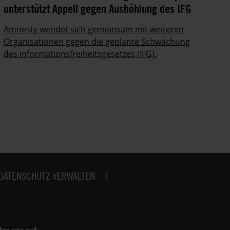
unterstützt Appell gegen Aushöhlung des IFG
un
Amnesty wendet sich gemeinsam mit weiteren
Ei
Organisationen gegen die geplante Schwächung
Zi
des Informationsfreiheitsgesetzes (IFG).
Fl
DATENSCHUTZ VERWALTEN