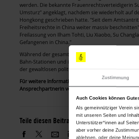
werden. Die bekannte Frauenrechtsverteidigerin 
Umsturz" angeklagt, nachdem sie wiederholt auf de
Hongkong geschrieben hatte. "Seit dem Amtsantritt
Freiheitsrechte in China weiter massiv beschnitten
Freilassung von Ilham Tohti, Liu Xiaobo, Su Changl
Gefangenen in China."
Während der gesamten Messe weist Amnesty auch au
Bahn-Stationen und in Werbespots im Fahrgastfern
der gewaltlosen politischen Gefangenen in China hi
Zustimmung
Für weitere Informationen und Interviewanfragen w
Ansprechpartnerin vor Ort ist Pamela Klages: 0172 
Auch Cookies können Gutes
Als gemeinnütziger Verein si
mit unseren Seiten und Inhalt
Teile diesen Beitrag
Unterstützer*innen auf Seite
aber vorher deine Zustimmung
ablehnen, oder deine Meinung