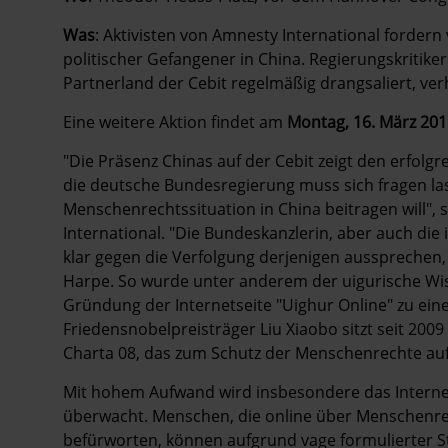
Was
: Aktivisten von Amnesty International forder
politischer Gefangener in China. Regierungskritik
Partnerland der Cebit regelmäßig drangsaliert, verh
Eine weitere Aktion findet am
Montag, 16. März 2015
"Die Präsenz Chinas auf der Cebit zeigt den erfolg
die deutsche Bundesregierung muss sich fragen la
Menschenrechtssituation in China beitragen will",
International. "Die Bundeskanzlerin, aber auch die
klar gegen die Verfolgung derjenigen aussprechen,
Harpe. So wurde unter anderem der uigurische Wisse
Gründung der Internetseite "Uighur Online" zu eine
Friedensnobelpreisträger Liu Xiaobo sitzt seit 200
Charta 08, das zum Schutz der Menschenrechte aufruf
Mit hohem Aufwand wird insbesondere das Interne
überwacht. Menschen, die online über Menschenre
befürworten, können aufgrund vage formulierter St