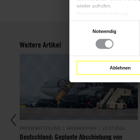
wieder aufrufen.
Datenschutzerklärung
Einwilligungsauswahl
Notwendig
Weitere Artikel
Ablehnen
PRESSEMITTEILUNG
AFGHANISTAN
23.07.2026
Deutschland: Geplante Abschiebung von