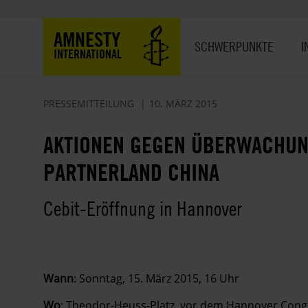
Direkt
zum
Hauptnavigation
AMNESTY
Inhalt
SCHWERPUNKTE
I
INTERNATIONAL
PRESSEMITTEILUNG
10. MÄRZ 2015
AKTIONEN GEGEN ÜBERWACHUN
PARTNERLAND CHINA
Cebit-Eröffnung in Hannover
Wann
: Sonntag, 15. März 2015, 16 Uhr
Wo
: Theodor-Heuss-Platz, vor dem Hannover Con