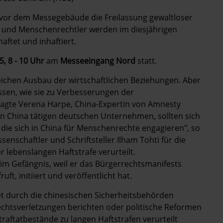
n vor dem Messegebäude die Freilassung gewaltloser
er und Menschenrechtler werden im diesjährigen
aftet und inhaftiert.
, 8 - 10 Uhr
am
Messeeingang Nord
statt.
reichen Ausbau der wirtschaftlichen Beziehungen. Aber
ssen, wie sie zu Verbesserungen der
 sagte Verena Harpe, China-Expertin von Amnesty
 in China tätigen deutschen Unternehmen, sollten sich
 die sich in China für Menschenrechte engagieren", so
nschaftler und Schriftsteller Ilham Tohti für die
r lebenslangen Haftstrafe verurteilt.
9 im Gefängnis, weil er das Bürgerrechtsmanifests
t, initiiert und veröffentlicht hat.
t durch die chinesischen Sicherheitsbehörden
chtsverletzungen berichten oder politische Reformen
raftatbestände zu langen Haftstrafen verurteilt