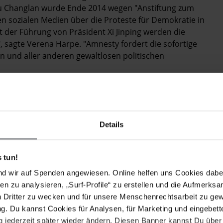
Su Changlan wurde Ende 2014 wegen "Anstiftung zum
n sozialen Medien über die Proteste für Demokratie in
 der Führung von Präsident Xi Jinping werden die
", sagte Verena Harpe. "Amnesty fordert die sofortige
an und aller anderen gewaltlosen politischen
f großflächigen Plakaten an zentralen U- und S-
sehen des Nahverkehrs der Region auf die Situation
n.
Details
enden Sie sich bitte an die
Pressestelle
.
- 16 29 517.
 tun!
nd wir auf Spenden angewiesen. Online helfen uns Cookies dabe
en zu analysieren, „Surf-Profile“ zu erstellen und die Aufmerksa
n Dritter zu wecken und für unsere Menschenrechtsarbeit zu ge
. Du kannst Cookies für Analysen, für Marketing und eingebettet
Drucken
 jederzeit später wieder ändern. Diesen Banner kannst Du über 