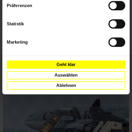
Datenschutzerklärung
Präferenzen
Ich habe die
Datenschutzrichtlinie
und die
Statistik
Nutzungsbedingungen
gelesen und stimme
ihnen zu.
Marketing
Geht klar
Weitere Artikel
Auswählen
Ablehnen