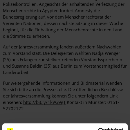
Polizeikontrollen. Angesichts der anhaltenden Verletzung der
Menschenrechte in Ägypten fordert Amnesty die
Bundesregierung auf, vor dem Menschenrechtsrat der
Vereinten Nationen, dessen nächste Sitzung in dieser Woche
beginnt, für die Einhaltung der Menschenrechte in den Land
die Stimme zu erheben.
Auf der Jahresversammlung fanden außerdem Nachwahlen
zum Vorstand statt. Die Delegierten wählten Nadja Wenger
(25) aus Erlangen zur stellvertretenden Vorstandssprecherin
und Susanne Baldin (35) aus Berlin zum Vorstandsmitglied für
Länderarbeit.
Für weitergehende Informationen und Bildmaterial wenden
Sie sich bitte an die Pressestelle. Die öffentlichen Beschlüsse
der Jahresversammlung können Sie unter folgendem Link
einsehen:
http://bit.ly/1kVG9gT
Kontakt in Münster: 0151-
52702172