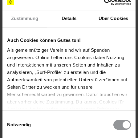
Teile diesen Beitrag
Zustimmung
Details
Über Cookies
Auch Cookies können Gutes tun!
Als gemeinnütziger Verein sind wir auf Spenden
angewiesen. Online helfen uns Cookies dabei Nutzung
und Interaktionen mit unseren Seiten und Inhalten zu
Bleib informiert
analysieren, „Surf-Profile“ zu erstellen und die
Header
Abonniere den Amnesty-Newsletter und mach dich
Aufmerksamkeit von potentiellen Unterstützer*innen auf
Text
für die Menschenrechte stark!
Seiten Dritter zu wecken und für unsere
Menschenrechtsarbeit zu gewinnen. Dafür brauchen wir
Vorname
aber vorher deine Zustimmung. Du kannst Cookies für
Analysen, für Marketing und eingebettete Drittinhalte
Nachname
auch ablehnen, oder deine Meinung jederzeit später
Einwilligungsauswahl
wieder ändern. Diesen Banner kannst Du über den Link
Notwendig
E-
im Footer schnell wieder aufrufen.
Mail