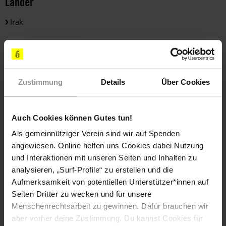
Länder
Irak
Themen
Bewaffnete Konflikte
Zustimmung
Details
Über Cookies
Teile diesen Beitrag
Auch Cookies können Gutes tun!
Als gemeinnütziger Verein sind wir auf Spenden
angewiesen. Online helfen uns Cookies dabei Nutzung
und Interaktionen mit unseren Seiten und Inhalten zu
analysieren, „Surf-Profile“ zu erstellen und die
Aufmerksamkeit von potentiellen Unterstützer*innen auf
Seiten Dritter zu wecken und für unsere
Menschenrechtsarbeit zu gewinnen. Dafür brauchen wir
Bleib informiert
aber vorher deine Zustimmung. Du kannst Cookies für