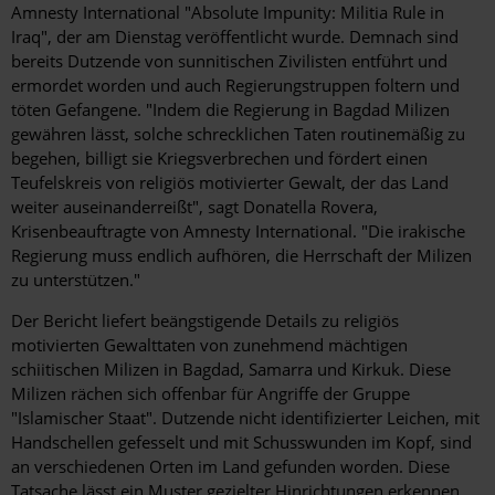
Amnesty International "Absolute Impunity: Militia Rule in
Iraq", der am Dienstag veröffentlicht wurde. Demnach sind
bereits Dutzende von sunnitischen Zivilisten entführt und
ermordet worden und auch Regierungstruppen foltern und
töten Gefangene. "Indem die Regierung in Bagdad Milizen
gewähren lässt, solche schrecklichen Taten routinemäßig zu
begehen, billigt sie Kriegsverbrechen und fördert einen
Teufelskreis von religiös motivierter Gewalt, der das Land
weiter auseinanderreißt", sagt Donatella Rovera,
Krisenbeauftragte von Amnesty International. "Die irakische
Regierung muss endlich aufhören, die Herrschaft der Milizen
zu unterstützen."
Der Bericht liefert beängstigende Details zu religiös
motivierten Gewalttaten von zunehmend mächtigen
schiitischen Milizen in Bagdad, Samarra und Kirkuk. Diese
Milizen rächen sich offenbar für Angriffe der Gruppe
"Islamischer Staat". Dutzende nicht identifizierter Leichen, mit
Handschellen gefesselt und mit Schusswunden im Kopf, sind
an verschiedenen Orten im Land gefunden worden. Diese
Tatsache lässt ein Muster gezielter Hinrichtungen erkennen.