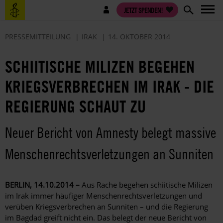
Direkt
Benutzermenü
JETZT SPENDEN!
zum
Inhalt
PRESSEMITTEILUNG
IRAK
14. OKTOBER 2014
SCHIITISCHE MILIZEN BEGEHEN
KRIEGSVERBRECHEN IM IRAK - DIE
REGIERUNG SCHAUT ZU
Neuer Bericht von Amnesty belegt massive
Menschenrechtsverletzungen an Sunniten
BERLIN, 14.10.2014 –
Aus Rache begehen schiitische Milizen
im Irak immer häufiger Menschenrechtsverletzungen und
verüben Kriegsverbrechen an Sunniten – und die Regierung
im Bagdad greift nicht ein. Das belegt der neue Bericht von