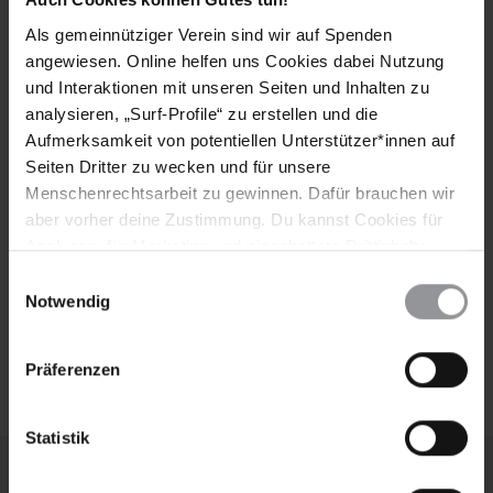
Header
Abonniere den Amnesty-Newsletter und mach dich
Als gemeinnütziger Verein sind wir auf Spenden
Text
für die Menschenrechte stark!
angewiesen. Online helfen uns Cookies dabei Nutzung
und Interaktionen mit unseren Seiten und Inhalten zu
Vorname
analysieren, „Surf-Profile“ zu erstellen und die
Aufmerksamkeit von potentiellen Unterstützer*innen auf
Nachname
Seiten Dritter zu wecken und für unsere
E-
Menschenrechtsarbeit zu gewinnen. Dafür brauchen wir
Mail
aber vorher deine Zustimmung. Du kannst Cookies für
Analysen, für Marketing und eingebettete Drittinhalte
auch ablehnen, oder deine Meinung jederzeit später
Einwilligungsauswahl
wieder ändern. Diesen Banner kannst Du über den Link
Notwendig
Ich habe die
Datenschutzrichtlinie
und die
im Footer schnell wieder aufrufen.
Nutzungsbedingungen
gelesen und stimme
Datenschutzerklärung
ihnen zu.
Präferenzen
Statistik