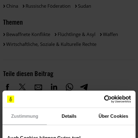
China
Russische Föderation
Sudan
Themen
Bewaffnete Konflikte
Flüchtlinge & Asyl
Waffen
Wirtschaftliche, Soziale & Kulturelle Rechte
Teile diesen Beitrag
Zustimmung
Details
Über Cookies
Bleib informiert
Auch Cookies können Gutes tun!