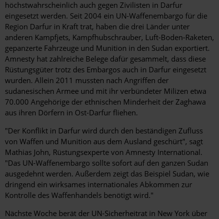
höchstwahrscheinlich auch gegen Zivilisten in Darfur
eingesetzt werden. Seit 2004 ein UN-Waffenembargo für die
Region Darfur in Kraft trat, haben die drei Länder unter
anderen Kampfjets, Kampfhubschrauber, Luft-Boden-Raketen,
gepanzerte Fahrzeuge und Munition in den Sudan exportiert.
Amnesty hat zahlreiche Belege dafür gesammelt, dass diese
Rüstungsgüter trotz des Embargos auch in Darfur eingesetzt
wurden. Allein 2011 mussten nach Angriffen der
sudanesischen Armee und mit ihr verbündeter Milizen etwa
70.000 Angehörige der ethnischen Minderheit der Zaghawa
aus ihren Dörfern in Ost-Darfur fliehen.
"Der Konflikt in Darfur wird durch den beständigen Zufluss
von Waffen und Munition aus dem Ausland geschürt", sagt
Mathias John, Rüstungsexperte von Amnesty International.
"Das UN-Waffenembargo sollte sofort auf den ganzen Sudan
ausgedehnt werden. Außerdem zeigt das Beispiel Sudan, wie
dringend ein wirksames internationales Abkommen zur
Kontrolle des Waffenhandels benötigt wird."
Nächste Woche berät der UN-Sicherheitrat in New York über