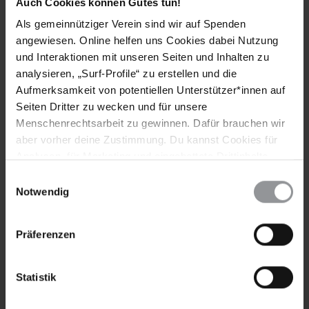
Auch Cookies können Gutes tun!
Text
für die Menschenrechte stark!
Als gemeinnütziger Verein sind wir auf Spenden
angewiesen. Online helfen uns Cookies dabei Nutzung
Vorname
und Interaktionen mit unseren Seiten und Inhalten zu
analysieren, „Surf-Profile“ zu erstellen und die
Nachname
Aufmerksamkeit von potentiellen Unterstützer*innen auf
E-
Seiten Dritter zu wecken und für unsere
Mail
Menschenrechtsarbeit zu gewinnen. Dafür brauchen wir
aber vorher deine Zustimmung. Du kannst Cookies für
Analysen, für Marketing und eingebettete Drittinhalte
auch ablehnen, oder deine Meinung jederzeit später
Einwilligungsauswahl
Ich habe die
Datenschutzrichtlinie
und die
wieder ändern. Diesen Banner kannst Du über den Link
Notwendig
Nutzungsbedingungen
gelesen und stimme
im Footer schnell wieder aufrufen.
ihnen zu.
Datenschutzerklärung
Präferenzen
Statistik