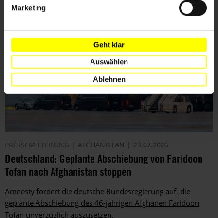
Weitere Artikel
Marketing
Geht klar
Auswählen
Ablehnen
PRESSEMITTEILUNG
AFGHANISTAN
23.07.2026
Deutschland: Geplante Abschiebung von Faridoon
Tofan nach Afghanistan stoppen
Amnesty fordert die deutsche Bundesregierung auf, die
geplante Abschiebung des 46-jährigen Afghanen Faridoon
Tofan unverzüglich auszusetzen.