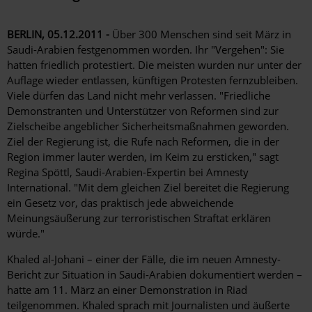
BERLIN, 05.12.2011 -
Über 300 Menschen sind seit März in
Saudi-Arabien festgenommen worden. Ihr "Vergehen": Sie
hatten friedlich protestiert. Die meisten wurden nur unter der
Auflage wieder entlassen, künftigen Protesten fernzubleiben.
Viele dürfen das Land nicht mehr verlassen. "Friedliche
Demonstranten und Unterstützer von Reformen sind zur
Zielscheibe angeblicher Sicherheitsmaßnahmen geworden.
Ziel der Regierung ist, die Rufe nach Reformen, die in der
Region immer lauter werden, im Keim zu ersticken," sagt
Regina Spöttl, Saudi-Arabien-Expertin bei Amnesty
International. "Mit dem gleichen Ziel bereitet die Regierung
ein Gesetz vor, das praktisch jede abweichende
Meinungsäußerung zur terroristischen Straftat erklären
würde."
Khaled al-Johani – einer der Fälle, die im neuen Amnesty-
Bericht zur Situation in Saudi-Arabien dokumentiert werden –
hatte am 11. März an einer Demonstration in Riad
teilgenommen. Khaled sprach mit Journalisten und äußerte