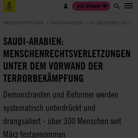
Direkt
Benutzermenü
JETZT SPENDEN!
zum
Inhalt
PRESSEMITTEILUNG
SAUDI-ARABIEN
05. DEZEMBER 2011
SAUDI-ARABIEN:
MENSCHENRECHTSVERLETZUNGEN
UNTER DEM VORWAND DER
TERRORBEKÄMPFUNG
Demonstranten und Reformer werden
systematisch unterdrückt und
drangsaliert - über 300 Menschen seit
März festgenommen