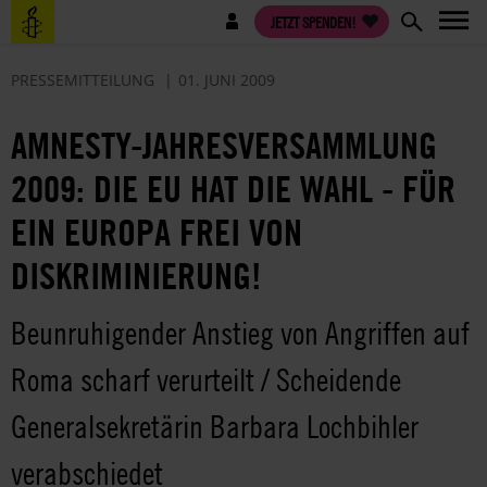
Direkt
Benutzermenü
JETZT SPENDEN!
zum
Inhalt
PRESSEMITTEILUNG
01. JUNI 2009
AMNESTY-JAHRESVERSAMMLUNG
2009: DIE EU HAT DIE WAHL - FÜR
EIN EUROPA FREI VON
DISKRIMINIERUNG!
Beunruhigender Anstieg von Angriffen auf
Roma scharf verurteilt / Scheidende
Generalsekretärin Barbara Lochbihler
verabschiedet