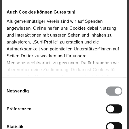
Die Jahresversammlung 2009 von Amnesty International
Auch Cookies können Gutes tun!
Deutschland fand vom 30.05.2009 bis 01.06.2009 in
Saarbrücken statt. Es nahmen rund 500 Delegierte aus ganz
Als gemeinnütziger Verein sind wir auf Spenden
Deutschland sowie internationale Gäste u. a. aus
angewiesen. Online helfen uns Cookies dabei Nutzung
Bangladesch, China, Ukraine, Frankreich und Großbritannien
und Interaktionen mit unseren Seiten und Inhalten zu
teil.
analysieren, „Surf-Profile“ zu erstellen und die
Aufmerksamkeit von potentiellen Unterstützer*innen auf
Für Rückfragen und Interviewwünsche erreichen Sie Amnesty-
Seiten Dritter zu wecken und für unsere
Pressesprecher Dawid Bartelt mobil unter 0151 52702175.
Menschenrechtsarbeit zu gewinnen. Dafür brauchen wir
aber vorher deine Zustimmung. Du kannst Cookies für
Analysen, für Marketing und eingebettete Drittinhalte
auch ablehnen, oder deine Meinung jederzeit später
Teile diesen Beitrag
Einwilligungsauswahl
wieder ändern. Diesen Banner kannst Du über den Link
Notwendig
im Footer schnell wieder aufrufen.
Datenschutzerklärung
Präferenzen
Statistik