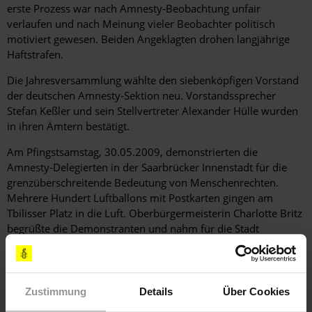
erste Prozess war nach Amnesty-Beobachtung unfair
verlaufen und nach Meinung vieler Beobachter politisch
motiviert gewesen. Beiden Angeklagten drohen langjährige
Haftstrafen.
Die Jahresversammlung wählte den siebenköpfigen Vorstand
der deutschen Amnesty-Sektion neu. Vorstandssprecher
Stefan Keßler und sein Stellvertreter Alexander Hülle wurden
in ihren Ämtern bestätigt.
Am Pfingstsamstag, 30.05.2009, demonstrierten die
Amnesty-Delegierten in der Saarbrücker Innenstadt für die
grenzüberschreitende Bedeutung von Menschenrechten.
Mehrere Hundert Luftballons mit Postkarten gingen am
Tbilisser Platz in die Luft. Oberbürgermeisterin Charlotte Britz
begrüßte die Demonstranten und nahm für die Stadt
Saarbrücken ein Kunstwerk der Saarbrücker Künstlerin Heike
Puderbach entgegen. Das mannshohe Kettenglied aus
Eichenholz wurde von den Demonstrationsteilnehmern mit
Hammer und Meißel aufgestemmt. Die Stadtverwaltung wird
Zustimmung
Details
Über Cookies
das Kunstwerk in der Stadt öffentlich aufstellen.