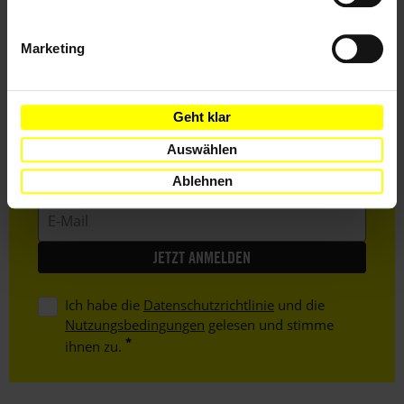
Bleib informiert
Marketing
Header
Abonniere den Amnesty-Newsletter und mach dich
Text
für die Menschenrechte stark!
Geht klar
Vorname
Auswählen
Nachname
Ablehnen
E-
Mail
Ich habe die
Datenschutzrichtlinie
und die
Nutzungsbedingungen
gelesen und stimme
ihnen zu.