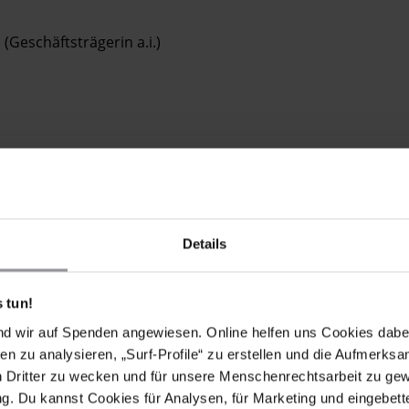
(Geschäftsträgerin a.i.)
Details
 tun!
Männer in Indiana zu stoppen, die gemäß
nd wir auf Spenden angewiesen. Online helfen uns Cookies dabe
ind. Die Wiederaufnahme von Hinrichtungen auf
en zu analysieren, „Surf-Profile“ zu erstellen und die Aufmerksa
SA zunichte machen und dem globalen Trend zur
n Dritter zu wecken und für unsere Menschenrechtsarbeit zu ge
. Du kannst Cookies für Analysen, für Marketing und eingebettet