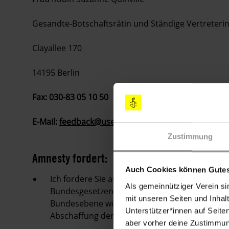
Gesandte-Botschaftsrätin und Ständige Vertreterin 
Clayallee 170
14195 Berlin
Fax: 030-83 05 10 50
E-Mail:
feedback@usembassy.de
Zustimmung
Amnesty fordert:
Auch Cookies können Gutes
Ich fordere Sie auf, die Hinrichtung der vier 
Als gemeinnütziger Verein si
Bundesgesetzen zum Tode verurteilt worden s
mit unseren Seiten und Inhalt
Bundesebene würde die Fortschritte in den U
Unterstützer*innen auf Seite
Abschaffung der Todesstrafe zuwiderlaufen.
aber vorher deine Zustimmung