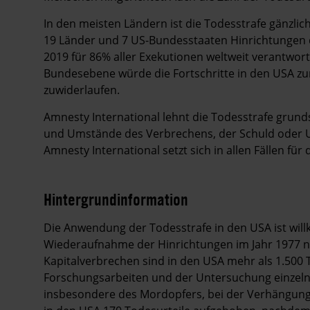
In den meisten Ländern ist die Todesstrafe gänzlic
19 Länder und 7 US-Bundesstaaten Hinrichtungen d
2019 für 86% aller Exekutionen weltweit verantwor
Bundesebene würde die Fortschritte in den USA z
zuwiderlaufen.
Amnesty International lehnt die Todesstrafe grun
und Umstände des Verbrechens, der Schuld oder 
Amnesty International setzt sich in allen Fällen für
Hintergrundinformation
Hintergrund
Die Anwendung der Todesstrafe in den USA ist will
Wiederaufnahme der Hinrichtungen im Jahr 1977 n
Kapitalverbrechen sind in den USA mehr als 1.500 T
Forschungsarbeiten und der Untersuchung einzelner
insbesondere des Mordopfers, bei der Verhängung v