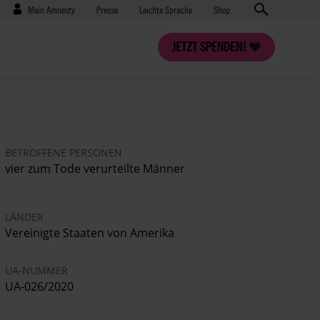
Benutzermenü
Presse
Mein Amnesty
Presse
Leichte Sprache
Shop
JETZT SPENDEN!
BETROFFENE PERSONEN
vier zum Tode verurteilte Männer
LÄNDER
Vereinigte Staaten von Amerika
UA-NUMMER
UA-026/2020