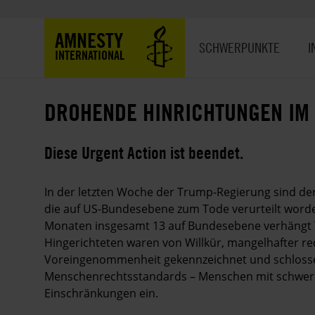
Direkt
zum
Hauptnavigation
AMNESTY
Inhalt
SCHWERPUNKTE
I
INTERNATIONAL
DROHENDE HINRICHTUNGEN IM 
Diese Urgent Action ist beendet.
In der letzten Woche der Trump-Regierung sind de
die auf US-Bundesebene zum Tode verurteilt word
Monaten insgesamt 13 auf Bundesebene verhängt To
Hingerichteten waren von Willkür, mangelhafter rec
Voreingenommenheit gekennzeichnet und schlosse
Menschenrechtsstandards – Menschen mit schweren
Einschränkungen ein.