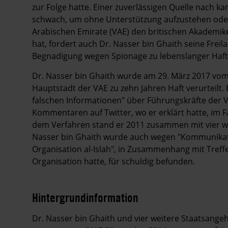
zur Folge hatte. Einer zuverlässigen Quelle nach k
schwach, um ohne Unterstützung aufzustehen oder
Arabischen Emirate (VAE) den britischen Akademi
hat, fordert auch Dr. Nasser bin Ghaith seine Fre
Begnadigung wegen Spionage zu lebenslanger Haft 
Dr. Nasser bin Ghaith wurde am 29. März 2017 vo
Hauptstadt der VAE zu zehn Jahren Haft verurteilt
falschen Informationen" über Führungskräfte der VA
Kommentaren auf Twitter, wo er erklärt hatte, im Fa
dem Verfahren stand er 2011 zusammen mit vier we
Nasser bin Ghaith wurde auch wegen "Kommunikat
Organisation al-Islah", in Zusammenhang mit Treff
Organisation hatte, für schuldig befunden.
Hintergrundinformation
Hintergrund
Dr. Nasser bin Ghaith und vier weitere Staatsangeh