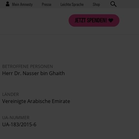
Benutzermenü
Presse
Mein Amnesty
Presse
Leichte Sprache
Shop
JETZT SPENDEN!
BETROFFENE PERSONEN
Herr
Dr. Nasser bin Ghaith
LÄNDER
Vereinigte Arabische Emirate
UA-NUMMER
UA-183/2015-6