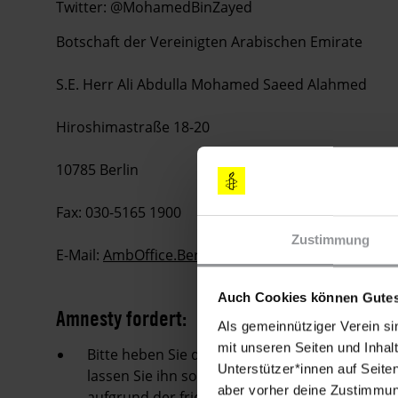
Twitter: @MohamedBinZayed
Botschaft der Vereinigten Arabischen Emirate
S.E. Herr Ali Abdulla Mohamed Saeed Alahmed
Hiroshimastraße 18-20
10785 Berlin
Fax: 030-5165 1900
Zustimmung
E-Mail:
AmbOffice.Berlin@mofa.gov.ae
Auch Cookies können Gutes
Amnesty fordert:
Als gemeinnütziger Verein si
mit unseren Seiten und Inhalt
Bitte heben Sie den Schuldspruch und die geg
Unterstützer*innen auf Seite
lassen Sie ihn sofort und bedingungslos frei. E
aber vorher deine Zustimmung
aufgrund der friedlichen Wahrnehmung seiner