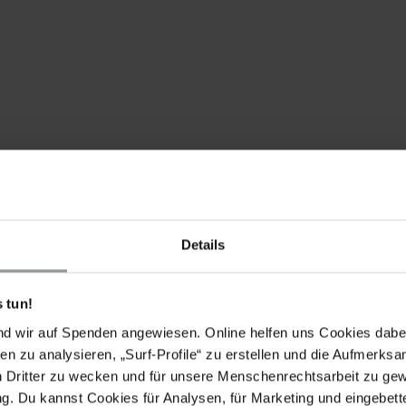
Details
 tun!
nd wir auf Spenden angewiesen. Online helfen uns Cookies dabe
en zu analysieren, „Surf-Profile“ zu erstellen und die Aufmerksa
en Dr. Nasser bin Ghaith verhängte Strafe auf und
n Dritter zu wecken und für unsere Menschenrechtsarbeit zu ge
r ist ein gewaltloser politischer Gefangener, der nur
. Du kannst Cookies für Analysen, für Marketing und eingebettet
 Rechte auf Meinungs-, Vereinigungs- und