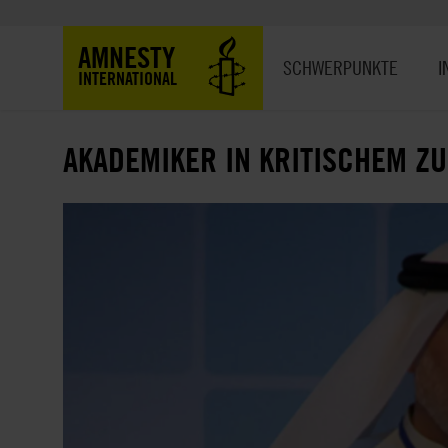
Direkt
zum
Hauptnavigation
AMNESTY
Inhalt
SCHWERPUNKTE
I
INTERNATIONAL
AKADEMIKER IN KRITISCHEM Z