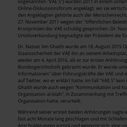
sogenannten "VAE 5") wurden 2011 in einem unfai
Online-Diskussionsforum angeklagt, wo sie wirtscha
den Angeklagten gehörte auch der Menschenrech
27. November 2011 wegen der "öffentlichen Beleid
Kronprinzen der VAE schuldig gesprochen. Dr. Nasse
Urteilsverkündung begnadigte der Präsident die f
Dr. Nasser bin Ghaith wurde am 18. August 2015 
Staatssicherheit der VAE ihn an seinem Arbeitspl
wieder am 4. April 2016, als er zur ersten Anhöru
Bundesgerichtshofs gebracht wurde. Er wurde unt
Informationen" über Führungskräfte der VAE und d
auf Twitter, wo er erklärt hatte, im Fall "VAE 5" kei
Ghaith wurde auch wegen "Kommunikation und Koo
Organisation al-Islah", in Zusammenhang mit Treff
Organisation hatte, verurteilt.
Während seiner ersten beiden Anhörungen sagte er
fast acht Monate lang geschlagen und mit Schlafen
Anschuldigungen zurück und weigerte sich, eine u