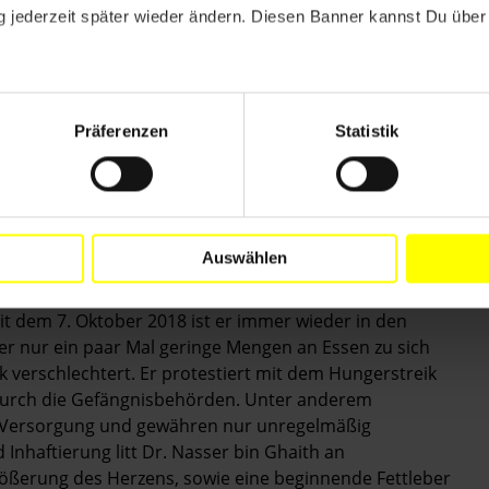
 jederzeit später wieder ändern. Diesen Banner kannst Du über 
r und anderweitigen Misshandlungen und ordnen Sie
seiner Vorwürfe an, er sei Opfer des
r sowie andere Misshandlungen erlitten.
r. Nasser bin Ghaith in ein Krankenhaus verlegt wird,
Präferenzen
Statistik
orderliche Behandlung vornehmen können.
Auswählen
ith wird im al-Razeen-Hochsicherheitsgefängnis
it dem 7. Oktober 2018 ist er immer wieder in den
 er nur ein paar Mal geringe Mengen an Essen zu sich
verschlechtert. Er protestiert mit dem Hungerstreik
durch die Gefängnisbehörden. Unter anderem
r Versorgung und gewähren nur unregelmäßig
Inhaftierung litt Dr. Nasser bin Ghaith an
rößerung des Herzens, sowie eine beginnende Fettleber