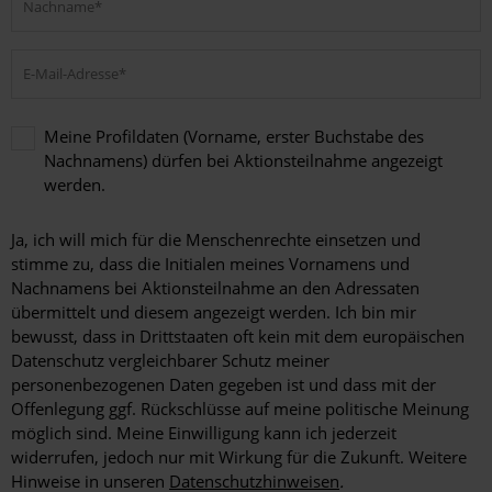
Meine Profildaten (Vorname, erster Buchstabe des
Nachnamens) dürfen bei Aktionsteilnahme angezeigt
werden.
Meine
Profildaten
Ja, ich will mich für die Menschenrechte einsetzen und
(Vorname,
stimme zu, dass die Initialen meines Vornamens und
erster
Nachnamens bei Aktionsteilnahme an den Adressaten
Buchstabe
übermittelt und diesem angezeigt werden. Ich bin mir
des
bewusst, dass in Drittstaaten oft kein mit dem europäischen
Nachnamens)
dürfen
Datenschutz vergleichbarer Schutz meiner
bei
personenbezogenen Daten gegeben ist und dass mit der
Aktionsteilnahme
Offenlegung ggf. Rückschlüsse auf meine politische Meinung
angezeigt
möglich sind. Meine Einwilligung kann ich jederzeit
werden.
widerrufen, jedoch nur mit Wirkung für die Zukunft. Weitere
Hinweise in unseren
Datenschutzhinweisen
.