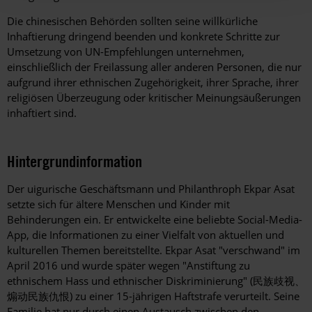
Die chinesischen Behörden sollten seine willkürliche
Inhaftierung dringend beenden und konkrete Schritte zur
Umsetzung von UN-Empfehlungen unternehmen,
einschließlich der Freilassung aller anderen Personen, die nur
aufgrund ihrer ethnischen Zugehörigkeit, ihrer Sprache, ihrer
religiösen Überzeugung oder kritischer Meinungsäußerungen
inhaftiert sind.
Hintergrundinformation
Hintergrund
Der uigurische Geschäftsmann und Philanthroph Ekpar Asat
setzte sich für ältere Menschen und Kinder mit
Behinderungen ein. Er entwickelte eine beliebte Social-Media-
App, die Informationen zu einer Vielfalt von aktuellen und
kulturellen Themen bereitstellte. Ekpar Asat "verschwand" im
April 2016 und wurde später wegen "Anstiftung zu
ethnischem Hass und ethnischer Diskriminierung" (
民族歧视、
煽动民族仇恨
) zu einer 15-jährigen Haftstrafe verurteilt. Seine
Familie hat nur durch einen Austausch zwischen den