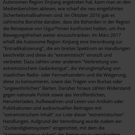
Autonomen Region Xinjiang angetreten hat, kann man an den
Medienberichten ablesen, wie scharf die neu eingeführten
Sicherheitsmaßnahmen sind. Im Oktober 2016 gab es
zahlreiche Berichte darüber, dass die Behörden in der Region
die Reisepässe von Uigur*innen konfisziert hatten, um ihre
Bewegungsfreiheit weiter einzuschränken. Im März 2017
erließ die Autonome Region Xinjiang eine Verordnung zur
"Entradikalisierung", die ein breites Spektrum an Handlungen
beschreibt und diese als "extremistisch" einstuft und
verbietet. Dazu zählen unter anderem "Verbreitung von
extremistischem Gedankengut", die Verunglimpfung von
staatlichen Radio- oder Fernsehsendern und die Weigerung,
diese zu konsumieren, sowie das Tragen von Burkas oder
"ungewöhnlichen" Bärten. Darüber hinaus zählen Widerstand
gegen nationale Politik sowie das Veröffentlichen,
Herunterladen, Aufbewahren und Lesen von Artikeln oder
Publikationen und audiovisuellen Beiträgen mit
"extremistischem Inhalt" zur Liste dieser "extremistischen"
Handlungen. Aufgrund der Verordnung wurde zudem ein
"Zuständigkeitssystem" eingerichtet, mit dem die
"Antiextremismus-Arbeit" der Regierung in verschiedene