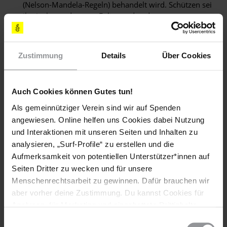
(Nelson-Mandela-Regeln) behandelt wird. Schützen sei
ihn insbesondere vor Folter und anderen
Misshandlungen, wie schlechten Haftbedingungen,
Unterernährung, mangelnde Gesundheitsversorgung
und verlängerte Einzelhaft unter isolierten Bedingungen.
Zustimmung
Details
Über Cookies
Veranlassen Sie bis zu seiner Freilassung die Verlegung
von Ekpar Asat aus dem Gefängnis in Aksu in ein
Gefängnis in Urumqi und stellen Sie zudem sicher, dass
Auch Cookies können Gutes tun!
er regelmäßigen und uneingeschränkten Zugang zu
einem Rechtsbeistand seiner Wahl sowie zu seiner
Als gemeinnütziger Verein sind wir auf Spenden
Familie hat.
angewiesen. Online helfen uns Cookies dabei Nutzung
und Interaktionen mit unseren Seiten und Inhalten zu
analysieren, „Surf-Profile“ zu erstellen und die
Sachlage
Aufmerksamkeit von potentiellen Unterstützer*innen auf
Seiten Dritter zu wecken und für unsere
Es besteht große Sorge um den uigurischen Geschäftsmann
Menschenrechtsarbeit zu gewinnen. Dafür brauchen wir
Ekpar Asat (
艾克拜尔
-
艾赛提
), der wegen "Anstiftung zu
aber vorher deine Zustimmung. Du kannst Cookies für
ethnischem Hass und ethnischer Diskriminierung" eine 15-
Analysen, für Marketing und eingebettete Drittinhalte
jährige Haftstrafe in einem Gefängnis in der Präfektur Aksu
auch ablehnen, oder deine Meinung jederzeit später
Einwilligungsauswahl
verbüßt. Es ist nicht bekannt, dass der Fall vor Gericht