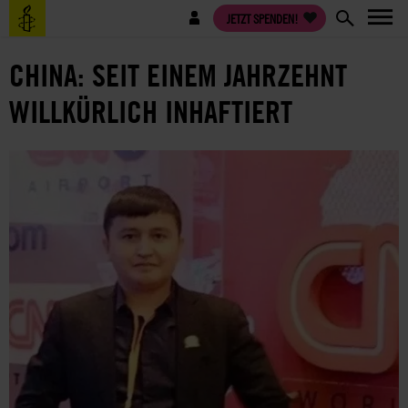
Direkt
Benutzermenü
JETZT SPENDEN!
zum
Inhalt
CHINA: SEIT EINEM JAHRZEHNT
WILLKÜRLICH INHAFTIERT