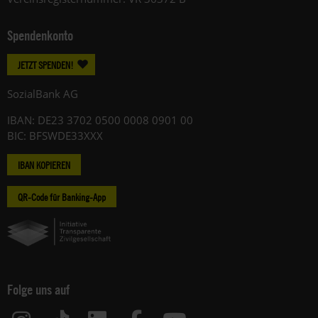
du
im
Spendenkonto
gesetzlichen
Rahmen
JETZT SPENDEN!
jederzeit
widersprechen.
SozialBank AG
Weitere
IBAN: DE23 3702 0500 0008 0901 00
Hinweise
BIC: BFSWDE33XXX
zum
Datenschutz
IBAN KOPIEREN
unter:
Datenschutz
QR-Code für Banking-App
.
Folge uns auf