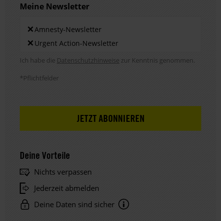
Meine Newsletter
Newsletters
×
Amnesty-Newsletter
×
Urgent Action-Newsletter
Hinweis DSE
Ich habe die
Datenschutzhinweise
zur Kenntnis genommen.
*Pflichtfelder
Deine Vorteile
Nichts verpassen
Jederzeit abmelden
Deine Daten sind sicher
Hinweis