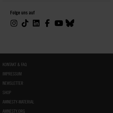
Datenschutz:
Folge uns auf
Deine
Daten
werden
von
uns
nur
zu
satzungsgemäßen
Zwecken
Fußbereich
KONTAKT & FAQ
und
gemäß
IMPRESSUM
der
gesetzlichen
NEWSLETTER
Bestimmungen
des
SHOP
DSGVO
AMNESTY-MATERIAL
verarbeitet.
Über
AMNESTY.ORG