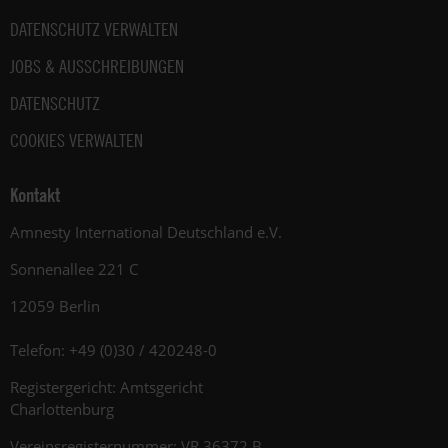
die
Arbeit
DATENSCHUTZ VERWALTEN
und
JOBS & AUSSCHREIBUNGEN
die
Möglichkeiten
DATENSCHUTZ
der
Unterstützung
COOKIES VERWALTEN
von
Amnesty
Kontakt
informieren
wir
Amnesty International Deutschland e.V.
dich
Sonnenallee 221 C
ggf.
auch
12059 Berlin
per
Telefon
Telefon: +49 (0)30 / 420248-0
oder
E-
Registergericht: Amtsgericht
Mail.
Charlottenburg
Dem
kannst
Vereinsregisternummer: VR 36372 B