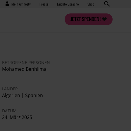
Benutzermenü
Presse
Mein Amnesty
Presse
Leichte Sprache
Shop
JETZT SPENDEN!
BETROFFENE PERSONEN
Mohamed Benhlima
LÄNDER
Algerien | Spanien
DATUM
24. März 2025