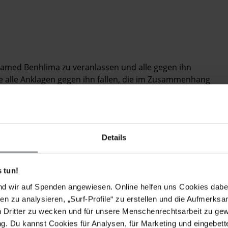
Mohamed Benhlima zu veranlassen und alle gegen ihn
ie alle Anklagen gegen ihn fallen, die im Zusammenhang
e Meinungsäußerung sowie auf Versammlungs- und
ücklich, dafür zu sorgen, dass er unter Bedingungen
ards entsprechen, und eine umgehende, unparteiische,
Details
er Folter- und Misshandlungsvorwürfe zu
Familie und zu seinen Rechtsbeiständen, und
 tun!
üchterung gegen die Familie.
nd wir auf Spenden angewiesen. Online helfen uns Cookies dabe
en zu analysieren, „Surf-Profile“ zu erstellen und die Aufmerksa
n Dritter zu wecken und für unsere Menschenrechtsarbeit zu ge
. Du kannst Cookies für Analysen, für Marketing und eingebettet