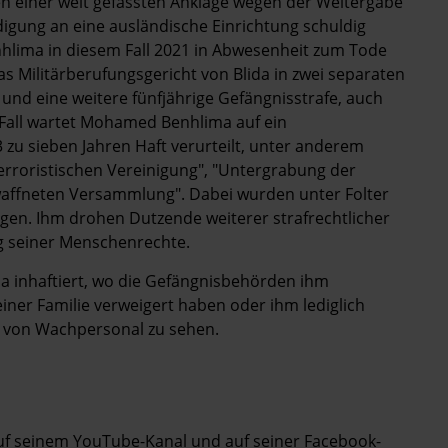
n einer weit gefassten Anklage wegen der Weitergabe
digung an eine ausländische Einrichtung schuldig
lima in diesem Fall 2021 in Abwesenheit zum Tode
as Militärberufungsgericht von Blida in zwei separaten
nd eine weitere fünfjährige Gefängnisstrafe, auch
Fall wartet Mohamed Benhlima auf ein
3 zu sieben Jahren Haft verurteilt, unter anderem
terroristischen Vereinigung", "Untergrabung der
waffneten Versammlung". Dabei wurden unter Folter
en. Ihm drohen Dutzende weiterer strafrechtlicher
 seiner Menschenrechte.
a inhaftiert, wo die Gefängnisbehörden ihm
ner Familie verweigert haben oder ihm lediglich
t von Wachpersonal zu sehen.
uf seinem
YouTube
-Kanal und auf seiner Facebook-