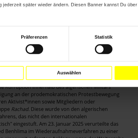
 jederzeit später wieder ändern. Diesen Banner kannst Du über 
tliche Schikanierung des Whistleblowers, Aktivisten
ima seit seiner Abschiebung aus Spanien im März
 seiner Haft im Militärgefängnis von Blida im Jahr
 zu sein, unter anderem in Form sexualisierter Gewalt,
Präferenzen
Statistik
n vor Gericht, zuletzt am 8. Dezember 2024 vor dem
, nicht untersucht.
 in mindestens vier separaten Fällen aufgrund von
uf der Ausübung seiner Rechte auf freie
reinigungsfreiheit beruhen. Er wurde wegen
Auswählen
Menschenrechtsnormen geschützt sind. Dazu gehören
e Korruption innerhalb des algerischen Militärs
teiligung an der prodemokratischen Protestbewegung
n Aktivist*innen sowie Mitgliedern oder
ruppe
Rachad
. Diese wurde von den algerischen
hrens, das nicht den internationalen
sch" eingestuft. Am 23. Januar 2025 verurteilte das
med Benhlima im Wiederaufnahmeverfahren zu einer