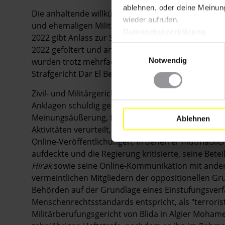
ablehnen, oder deine Meinung
Die anhaltende willkürliche Inhaftierung und gerich
wieder aufrufen.
und ehemaligen Militärangehörigen Mohamed Benhl
Datenschutzerklärung
2022 gibt Anlass zur Sorge. Seine Vorwürfe, während
2022 gefoltert und anderweitig misshandelt worden
Einwilligungsauswahl
Notwendig
wurden trotz mehrfacher Beschwerden und Aussage
Strafgericht Dar El Beïda am Gerichtshof von Algier
Zivil- und Militärgerichte haben Mohamed Benhlima
Anklagen schuldig gesprochen, die ausschließlich a
Meinungsäußerung, friedliche Versammlung und Ve
Ablehnen
Aktivitäten verurteilt, die nach internationalen 
Online-Veröffentlichungen, in denen er mutmaßlich
aufdeckte und die Regierung kritisierte, seine Be
Hirak
sowie seine Online-Kommunikation mit andere
vermeintlichen Mitgliedern der oppositionellen G
Behörden auf der Grundlage eines Einstufungsverfa
Menschenrechtsstandards entspricht, als "terroristi
Militärberufungsgericht von Blida in Algier Moha