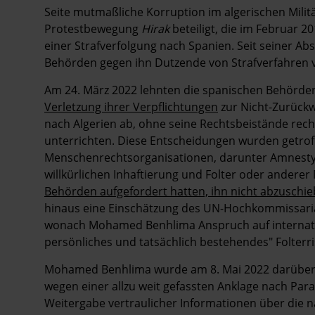
Seite mutmaßliche Korruption im algerischen Militä
Protestbewegung
Hirak
beteiligt, die im Februar 
einer Strafverfolgung nach Spanien. Seit seiner A
Behörden gegen ihn Dutzende von Strafverfahren vor
Am 24. März 2022 lehnten die spanischen Behörde
Verletzung ihrer Verpflichtungen
zur Nicht-Zurück
nach Algerien ab, ohne seine Rechtsbeistände rec
unterrichten. Diese Entscheidungen wurden getro
Menschenrechtsorganisationen, darunter Amnesty 
willkürlichen Inhaftierung und Folter oder andere
Behörden aufgefordert hatten, ihn nicht abzuschi
hinaus eine Einschätzung des UN-Hochkommissariat
wonach Mohamed Benhlima Anspruch auf internati
persönliches und tatsächlich bestehendes" Folterri
Mohamed Benhlima wurde am 8. Mai 2022 darüber in
wegen einer allzu weit gefassten Anklage nach Par
Weitergabe vertraulicher Informationen über die n