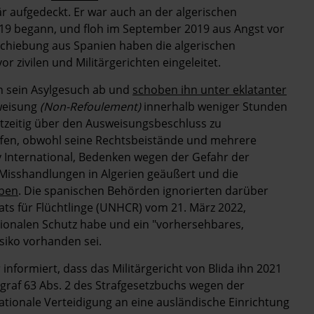
r aufgedeckt. Er war auch an der algerischen
2019 begann, und floh im September 2019 aus Angst vor
bschiebung aus Spanien haben die algerischen
 zivilen und Militärgerichten eingeleitet.
n sein Asylgesuch ab und
schoben ihn unter eklatanter
weisung
(Non-Refoulement)
innerhalb weniger Stunden
htzeitig über den Ausweisungsbeschluss zu
ffen, obwohl seine Rechtsbeistände und mehrere
International, Bedenken wegen der Gefahr der
r Misshandlungen in Algerien geäußert und die
eben
. Die spanischen Behörden ignorierten darüber
s für Flüchtlinge (UNHCR) vom 21. März 2022,
onalen Schutz habe und ein "vorhersehbares,
siko vorhanden sei.
formiert, dass das Militärgericht von Blida ihn 2021
agraf 63 Abs. 2 des Strafgesetzbuchs wegen der
ationale Verteidigung an eine ausländische Einrichtung