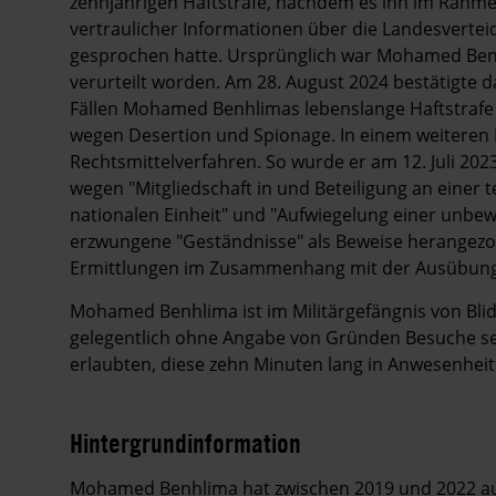
zehnjährigen Haftstrafe, nachdem es ihn im Rahme
vertraulicher Informationen über die Landesvertei
gesprochen hatte. Ursprünglich war Mohamed Benh
verurteilt worden. Am 28. August 2024 bestätigte d
Fällen Mohamed Benhlimas lebenslange Haftstrafe u
wegen Desertion und Spionage. In einem weiteren 
Rechtsmittelverfahren. So wurde er am 12. Juli 202
wegen "Mitgliedschaft in und Beteiligung an einer 
nationalen Einheit" und "Aufwiegelung einer unbe
erzwungene "Geständnisse" als Beweise herangezog
Ermittlungen im Zusammenhang mit der Ausübung
Mohamed Benhlima ist im Militärgefängnis von Blid
gelegentlich ohne Angabe von Gründen Besuche sei
erlaubten, diese zehn Minuten lang in Anwesenhei
Hintergrundinformation
Hintergrund
Mohamed Benhlima hat zwischen 2019 und 2022 a