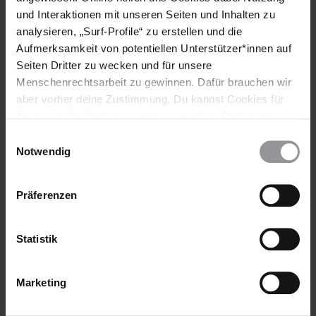
und Interaktionen mit unseren Seiten und Inhalten zu
analysieren, „Surf-Profile“ zu erstellen und die
Aufmerksamkeit von potentiellen Unterstützer*innen auf
Teile diesen Beitrag
Seiten Dritter zu wecken und für unsere
Menschenrechtsarbeit zu gewinnen. Dafür brauchen wir
aber vorher deine Zustimmung. Du kannst Cookies für
Analysen, für Marketing und eingebettete Drittinhalte
auch ablehnen, oder deine Meinung jederzeit später
Einwilligungsauswahl
wieder ändern. Diesen Banner kannst Du über den Link
Notwendig
im Footer schnell wieder aufrufen.
Datenschutzerklärung
Präferenzen
Bleib informiert
Header
Abonniere den Amnesty-Newsletter und mach dich
Statistik
Text
für die Menschenrechte stark!
Vorname
Marketing
Nachname