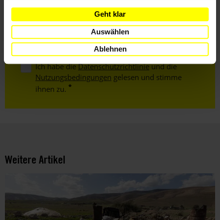
Geht klar
E-
Mail
Auswählen
Ablehnen
Ich habe die
Datenschutzrichtlinie
und die
Nutzungsbedingungen
gelesen und stimme
ihnen zu.
Weitere Artikel