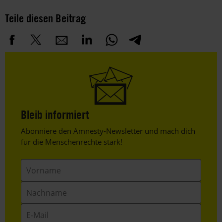
Teile diesen Beitrag
Bleib informiert
Header
Abonniere den Amnesty-Newsletter und mach dich
Text
für die Menschenrechte stark!
Vorname
Nachname
E-
Mail