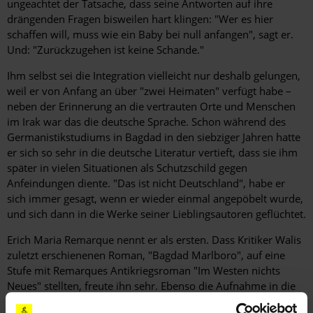
ungeachtet der Tatsache, dass seine Antworten auf ihre
drängenden Fragen bisweilen hart klingen: "Wer es hier
schaffen will, muss wie ein Baby bei null anfangen", sagt er.
Und: "Zurückzugehen ist keine Schande."
Ihm selbst sei die Integration vielleicht nur deshalb gelungen,
weil er von Anfang an über "zwei Heimaten" verfügt habe –
neben der Erinnerung an die vertrauten Orte und Menschen
im Irak war das die deutsche Sprache. Schon während des
Germanistikstudiums in Bagdad in den siebziger Jahren hatte
er sich so sehr in die deutsche Literatur vertieft, dass sie ihm
später in vielen Situationen als Schutzschild gegen
Anfeindungen diente. "Das ist nicht Deutschland", habe er
sich immer gesagt, wenn er wieder einmal angepöbelt wurde,
und sich dann in die Werke seiner Lieblingsautoren geflüchtet.
Erich Maria Remarque nennt er als ersten. Dass Kritiker Walis
zuletzt erschienenen Roman, "Bagdad Marlboro", auf eine
Stufe mit Remarques Antikriegsroman "Im Westen nichts
Neues" stellten, freute ihn sehr. Ebenso die Aufnahme in die
Jury des diesjährigen Deutschen Buchpreises. Dass der