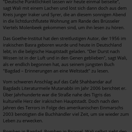
"Deutsche Pünktlichkeit lassen wir heute einmal bei­seite",
sagt Wali mit einem Lachen und löst sich dann doch aus dem
Kreis junger Iraker und Syrer, die an diesem sonnigen Abend
in die lichtdurchflutete Wohnung am Rande des Brüsseler
Viertels Molenbeek gekommen sind, um ihn lesen zu hören.
Das Goethe-Institut hat den streitlustigen Autor, der 1956 im
irakischen Basra geboren wurde und heute in Deutschland
lebt, in die belgische Hauptstadt geladen. "Der Durst nach
Wissen ist in der Luft und in den Genen geblieben", sagt Wali,
als er endlich begonnen hat, aus seinem jüngsten Buch
"Bagdad – Erinnerungen an eine Weltstadt" zu lesen.
Vom schweren Anschlag auf das Café Shahbandar auf
Bagdads Literaturmeile Mutanabbi im Jahr 2006 berichtet er.
Über Jahrhunderte war die Straße nahe des Tigris das
kulturelle Herz der irakischen Hauptstadt. Doch nach den
Jahren des Terrors in Folge des amerikanischen Einmarschs
2003 benötigten die Buchhändler viel Zeit, um sie wieder zum
Leben zu erwecken.
Bomben in Bagdad, Bomben in Brüssel. Wali selbst zieht den