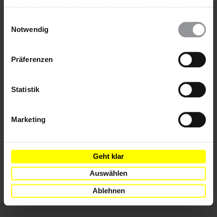
Bleib informiert
Analysen, für Marketing und eingebettete Drittinhalte
auch ablehnen, oder deine Meinung jederzeit später
Header
Abonniere den Amnesty-Newsletter und mach dich
Einwilligungsauswahl
wieder ändern. Diesen Banner kannst Du über den Link
Text
für die Menschenrechte stark!
Notwendig
im Footer schnell wieder aufrufen.
Vorname
Datenschutzerklärung
Präferenzen
Nachname
Statistik
E-
Mail
Marketing
Ich habe die
Datenschutzrichtlinie
und die
Nutzungsbedingungen
gelesen und stimme
Geht klar
ihnen zu.
Auswählen
Ablehnen