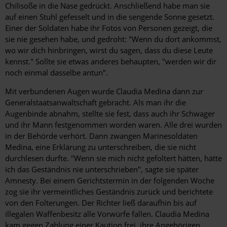
Chilisoße in die Nase gedrückt. Anschließend habe man sie
auf einen Stuhl gefesselt und in die sengende Sonne gesetzt.
Einer der Soldaten habe ihr Fotos von Personen gezeigt, die
sie nie gesehen habe, und gedroht: "Wenn du dort ankommst,
wo wir dich hinbringen, wirst du sagen, dass du diese Leute
kennst." Sollte sie etwas ­anderes behaupten, "werden wir dir
noch einmal dasselbe ­antun".
Mit verbundenen Augen wurde Claudia Medina dann zur
Generalstaatsanwaltschaft gebracht. Als man ihr die
Augenbinde abnahm, stellte sie fest, dass auch ihr Schwager
und ihr Mann festgenommen worden waren. Alle drei wurden
in der Behörde verhört. Dann zwangen Marinesoldaten
Medina, eine Erklärung zu unterschreiben, die sie nicht
durchlesen durfte. "Wenn sie mich nicht gefoltert hätten, hätte
ich das Geständnis nie unterschrieben", sagte sie später
Amnesty. Bei einem Gerichtstermin in der folgenden Woche
zog sie ihr vermeintliches Geständnis zurück und berichtete
von den Folterungen. Der Richter ließ daraufhin bis auf
illegalen Waffenbesitz alle Vorwürfe fallen. Claudia Medina
kam gegen Zahlung einer Kaution frei, ihre ­Angehörigen