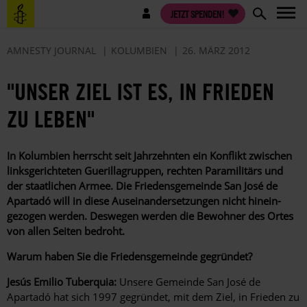
Direkt
Benutzermenü
JETZT SPENDEN!
zum
Inhalt
AMNESTY JOURNAL
KOLUMBIEN
26. MÄRZ 2012
"UNSER ZIEL IST ES, IN FRIEDEN
ZU LEBEN"
In Kolumbien herrscht seit Jahrzehnten ein Konflikt zwischen
linksgerichteten Guerillagruppen, rechten Paramilitärs und
der staatlichen Armee. Die Friedensgemeinde San José de
Apartadó will in diese Auseinandersetzungen nicht hinein­
gezogen werden. Deswegen werden die Bewohner des Ortes
von allen Seiten bedroht.
Warum haben Sie die Friedensgemeinde gegründet?
Jesús Emilio Tuberquia:
Unsere Gemeinde San José de
Apartadó hat sich 1997 gegründet, mit dem Ziel, in Frieden zu