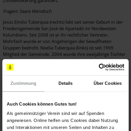
Zivilbevölkerung garantiert.
Fragen: Saara Wendisch
Jesús Emilio Tuberquia (rechts) lebt seit seiner Geburt in der
Friedensgemeinde San José de Apartadó im Nordwesten
Kolumbiens. Seit 2008 ist er ihr ­rechtlicher Vertreter.
Mehrfach wurde er von ­Angehörigen der ­bewaffneten
Gruppen bedroht. Noelia Tuberquia (links) ist seit 1999
Mitglied der ­Gemeinde. 2004 wurde ihre zweijährige Tochter
vor ­ihren Augen von Angehörigen der Armee ermordet.
Weitere Informationen
Zustimmung
Details
Über Cookies
Auch Cookies können Gutes tun!
Länder
Als gemeinnütziger Verein sind wir auf Spenden
Kolumbien
angewiesen. Online helfen uns Cookies dabei Nutzung
und Interaktionen mit unseren Seiten und Inhalten zu