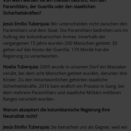
Von wem werden sie am meisten bedroht: von den
Paramilitärs, der Guerilla oder den staatlichen
Sicherheitskräften?
Jesús Emilio Tuberquia:
Wir unterscheiden nicht zwischen den
Paramilitärs und dem Staat. Die Paramilitärs bedrohen uns im
Auftrag der kolumbianischen Armee. Innerhalb der
vergangenen 15 Jahre wurden 200 Menschen getötet: 30
gehen auf das Konto der Guerilla. 170 Morde hat die
Regierung zu verant­worten.
Noelia Tuberquia:
2005 wurde in unserem Dorf ein Massaker
verübt, bei dem acht Menschen getötet wurden, darunter drei
Kinder. Zu den Verantwortlichen gehörten staatliche
Sicherheitskräfte. 2010 kam endlich ein Prozess in Gang, bei
dem mehrere Paramilitärs und staatliche Militärs mittleren
Ranges verurteilt wurden.
Warum akzeptiert die kolumbianische Regierung Ihre
Neutralität nicht?
Jesús Emilio Tuberquia:
Sie betrachtet uns als Gegner, weil wir