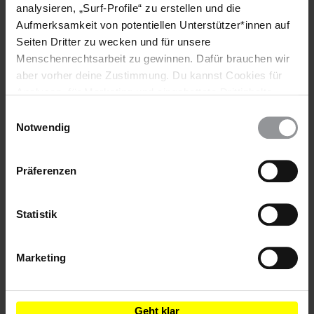
analysieren, „Surf-Profile“ zu erstellen und die
Aufmerksamkeit von potentiellen Unterstützer*innen auf
Teile diesen Beitrag
Seiten Dritter zu wecken und für unsere
Menschenrechtsarbeit zu gewinnen. Dafür brauchen wir
aber vorher deine Zustimmung. Du kannst Cookies für
Analysen, für Marketing und eingebettete Drittinhalte
auch ablehnen, oder deine Meinung jederzeit später
Einwilligungsauswahl
wieder ändern. Diesen Banner kannst Du über den Link
Notwendig
im Footer schnell wieder aufrufen.
Datenschutzerklärung
Bleib informiert
Präferenzen
Header
Abonniere den Amnesty-Newsletter und mach dich
Text
für die Menschenrechte stark!
Statistik
Vorname
Marketing
Nachname
E-
Geht klar