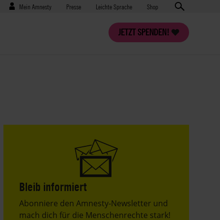
Benutzermenü
Presse
Mein Amnesty
Presse
Leichte Sprache
Shop
JETZT SPENDEN!
Bleib informiert
Header
Abonniere den Amnesty-Newsletter und
Text
mach dich für die Menschenrechte stark!