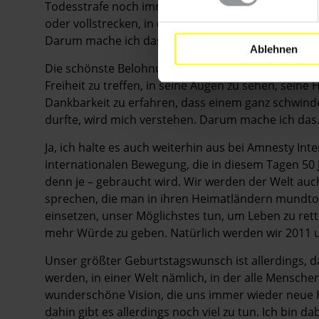
Todesstrafe noch immer, doch mittlerweile sind di
oder vollstrecken, in der Mehrheit – und dieser Tren
Darum mache ich das.
Ablehnen
Die schönste Belohnung für unsere Arbeit aber ist
Freiheit zu treffen, in seine Augen zu sehen, sein
Dankbarkeit zu erfahren, dass einem ganz schwindel
durfte, wird mich verstehen. Darum mache ich das
Ja, ich halte es auch weiterhin aus bei Amnesty Inte
internationalen Bewegung, die in diesem Tagen 50 
denn je – gebraucht wird. Wir werden der Welt auch
sprechen, die man in ihren Heimatländern mundto
einsetzen, unser Möglichstes tun, um Leben zu ret
mehr Würde zu geben. Natürlich werden wir 2011 u
Unser größter Geburtstagswunsch ist allerdings, 
werden, in einer Welt nämlich, in der alle Mensc
wunderschöne Vision, die uns immer wieder neue Kra
dahin gibt es allerdings noch viel zu tun. Ich bin 