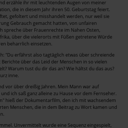
und erzähle ihr mit leuchtenden Augen von meiner
ion, die in diesem Jahr ihren 50. Geburtstag feiert.
tet, gefoltert und misshandelt werden, nur weil sie
rung Gebrauch gemacht hatten, von unfairen
Ich spreche über Frauenrechte im Nahen Osten,
frika, über die vielerorts mit Füßen getretene Würde
ren beharrlich einsetzen.
h: "Du erfährst also tagtäglich etwas über schreiende
 Berichte über das Leid der Menschen in so vielen
elt? Warum tust du dir das an? Wie hältst du das aus?
urz inne.
nd vor über dreißig Jahren. Mein Mann war auf
, und ich saß ganz alleine zu Hause vor dem Fernseher.
ion" hieß der Dokumentarfilm, den ich mit wachsendem
ierten Menschen, die in dem Beitrag zu Wort kamen und
n.
immel. Unvermittelt wurde eine Sequenz eingespielt,