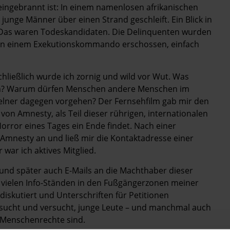
 eingebrannt ist: In einem namenlosen afrikanischen
unge Männer über einen Strand geschleift. Ein Blick in
zu: Das waren Todeskandidaten. Die Delinquenten wurden
 von einem Exekutionskommando erschossen, einfach
chließlich wurde ich zornig und wild vor Wut. Was
h an? Warum dürfen Menschen andere Menschen im
elner dagegen vorgehen? Der Fernsehfilm gab mir den
von Amnesty, als Teil dieser rührigen, internationalen
orror eines Tages ein Ende findet. Nach einer
 Amnesty an und ließ mir die Kontaktadresse einer
ar ich aktives Mitglied.
e und später auch E-Mails an die Machthaber dieser
n vielen Info-Ständen in den Fußgängerzonen meiner
iskutiert und Unterschriften für Petitionen
esucht und versucht, junge Leute – und manchmal auch
g Menschenrechte sind.