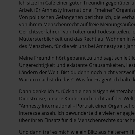
Ich sitze im Café einer guten Freundin gegenüber 
Arbeit für Amnesty International, "meiner" Organisat
Von politischen Gefangenen berichte ich, die verhaf
von ihrem Menschenrecht auf freie Meinungsäuße
Gerichtsverfahren, von Folter und Todesurteilen. 
Müttersterblichkeit und das Recht auf Wohnen in A
des Menschen, für die wir uns bei Amnesty seit Jah
Meine Freundin hört gebannt zu und sagt schließlic
Ungerechtigkeit und eklatante Grausamkeiten, liest
Ländern der Welt. Bist du denn noch nicht verzweif
Warum machst du das?" Was für Fragen! Ich halte k
Dann denke ich zurück an einen eisigen Winterabe
Dienstreise, unsere Kinder noch nicht auf der Welt
"Amnesty International – Portrait einer Organisat
Interesse ansah. Ich bewunderte die vielen engag
über ihren Einsatz für die Menschenrechte sprache
Und dann traf es mich wie ein Blitz aus heiterem H