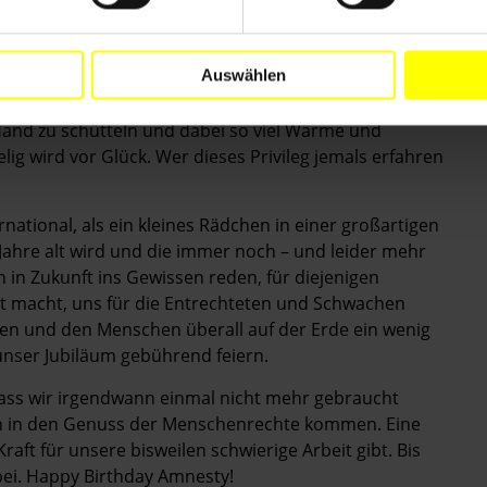
e Staaten, die keine Todesurteile mehr aussprechen
d setzt sich seit Jahren fort. Es gibt Licht am Horizont.
Auswählen
 es, einen ehemaligen Gefangenen persönlich in
e Hand zu schütteln und dabei so viel Wärme und
ig wird vor Glück. Wer dieses Privileg jemals erfahren
.
rnational, als ein kleines Rädchen in einer großartigen
Jahre alt wird und die immer noch – und leider mehr
 in Zukunft ins Gewissen reden, für diejenigen
t macht, uns für die Entrechteten und Schwachen
ten und den Menschen überall auf der Erde ein wenig
nser Jubiläum gebührend feiern.
dass wir irgendwann einmal nicht mehr gebraucht
hen in den Genuss der Menschenrechte kommen. Eine
ft für unsere bisweilen schwierige Arbeit gibt. Bis
dabei. Happy Birthday Amnesty!