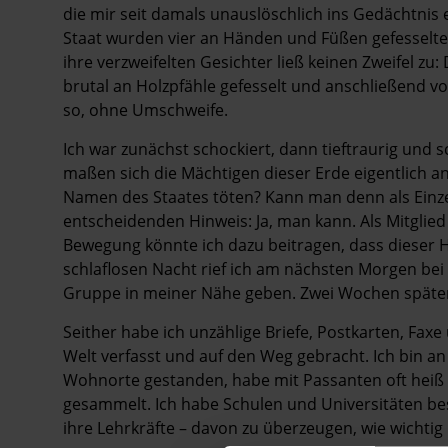
die mir seit damals unauslöschlich ins Gedächtnis
Staat wurden vier an Händen und Füßen gefesselte j
ihre verzweifelten Gesichter ließ keinen Zweifel 
brutal an Holzpfähle gefesselt und anschließend
so, ohne Umschweife.
Ich war zunächst schockiert, dann tieftraurig und s
maßen sich die Mächtigen dieser Erde eigentlic
Namen des Staates töten? Kann man denn als Einz
entscheidenden Hinweis: Ja, man kann. Als Mitglied 
Bewegung könnte ich dazu beitragen, dass dieser H
schlaflosen Nacht rief ich am nächsten Morgen bei
Gruppe in meiner Nähe geben. Zwei Wochen später w
Seither habe ich unzählige Briefe, Postkarten, Fax
Welt verfasst und auf den Weg gebracht. Ich bin a
Wohnorte gestanden, habe mit Passanten oft heiß d
gesammelt. Ich habe Schulen und Universitäten b
ihre Lehrkräfte – davon zu überzeugen, wie wichti