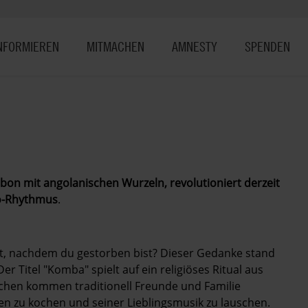
NFORMIEREN
MITMACHEN
AMNESTY
SPENDEN
abon mit angolanischen Wurzeln, revolutioniert derzeit
ro-Rhythmus
.
gt, nachdem du gestorben bist? Dieser Gedanke stand
Titel "Komba" spielt auf ein religiöses Ritual aus
chen kommen traditionell Freunde und Familie
 zu kochen und seiner Lieblingsmusik zu lauschen.