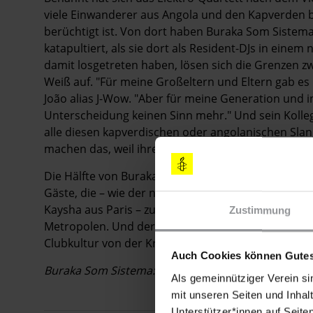
viele Einwanderer aus Angola und den Kapverden b
berüchtigt ist. Von dort haben Buraka Som Sistem
katapultiert, als sie dort als Resident-DJs in eine
damit losgetreten haben, lösen sich die Grenzen 
Weiß auf. "Für meine Großeltern und Eltern gab es
João alias J-Wow. "Aber für meine Generation und 
Unterscheidung keinen Sinn mehr." Und sein Kollege
alle diesen kapverdischen oder angolanischen Slan
machen das, weil ihre Eltern es nicht verstehen."
Die Hälfte von Buraka Som Sistema ist in Angola geb
Gäste, die – wie der nigerianische Grime-MC Afrik
Kaysha aus Paris – zu "Komba" einen Beitrag geleiste
Zustimmung
Metropolen. Und der Siegeszug des Low-Fi-Techno a
Clubkultur von der Kreativität der Peripherie profiti
Auch Cookies können Gutes
Buraka Som Sistema: "Komba" (Enchufada / Rough 
Als gemeinnütziger Verein si
mit unseren Seiten und Inhalt
Unterstützer*innen auf Seite