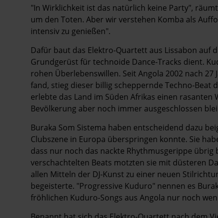
"In Wirklichkeit ist das natürlich keine Party", räu
um den Toten. Aber wir verstehen Komba als Auf
intensiv zu ­genießen".
Dafür baut das Elektro-Quartett aus Lissabon auf
Grundgerüst für technoide Dance-Tracks dient. Kud
rohen Überlebenswillen. Seit Angola 2002 nach 27 
fand, stieg dieser billig scheppernde Techno-Beat
erlebte das Land im Süden Afrikas einen rasanten 
Bevölkerung aber noch immer ausgeschlossen blei
Buraka Som Sistema haben entscheidend dazu beig
Clubszene in Europa überspringen konnte. Sie habe
dass nur noch das nackte Rhythmusgerippe übrig 
verschachtelten Beats motzten sie mit düsteren Da
allen Mitteln der DJ-Kunst zu einer neuen Stilrichtu
begeisterte. "Progressive Kuduro" nennen es Burak
fröhlichen Kuduro-Songs aus Angola nur noch wen
Benannt hat sich das Elektro-Quartett nach dem Vi