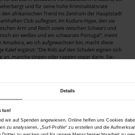
eherbergt und für seine hohe Kriminalitätsrate
a den afrikanischen Trend ins Zentrum der Hauptstadt
m namhaften Club auflegten. Im Kuduro-Hype, den sie
zwischen Arm und Reich sowie zwischen Schwarz und
 noch ein weißes und ein schwarzes Portugal", meint
in Amadora, wo ich aufgewachsen bin, macht diese
 Kalef ergänzt: "Die Kids auf den Schulen eignen sich
g an, manche singen oder rappen sogar darin. Sie ­
oren, die andere Hälfte in Portugal. Auch die Liste der
an Boy aus London oder der kongolesische Rapper
t haben, spiegelt die transkulturelle Realität heutiger
Details
us den Ghettos von Luanda zeigt, wie die globale
ert.
 tun!
Trade)
nd wir auf Spenden angewiesen. Online helfen uns Cookies dabe
en zu analysieren, „Surf-Profile“ zu erstellen und die Aufmerksa
n Dritter zu wecken und für unsere Menschenrechtsarbeit zu ge