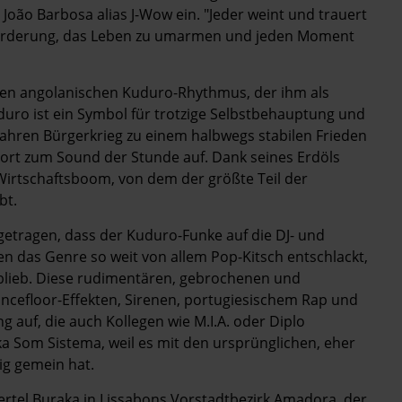
mt João Barbosa alias J-Wow ein. "Jeder weint und trauert
forderung, das Leben zu umarmen und jeden Moment
 den angolanischen Kuduro-Rhythmus, der ihm als
uro ist ein Symbol für trotzige Selbstbehauptung und
Jahren Bürgerkrieg zu einem halbwegs stabilen Frieden
 dort zum Sound der Stunde auf. Dank seines Erdöls
Wirtschaftsboom, von dem der größte Teil der
bt.
etragen, dass der Kuduro-Funke auf die DJ- und
n das Genre so weit von allem Pop-Kitsch entschlackt,
blieb. Diese rudimentären, gebrochenen und
ncefloor-Effekten, Sirenen, portugiesischem Rap und
ng auf, die auch Kollegen wie M.I.A. oder Diplo
a Som Sistema, weil es mit den ursprünglichen, eher
ig gemein hat.
ertel Buraka in Lissabons Vorstadtbezirk Amadora, der