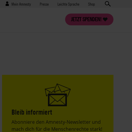
Benutzermenü
Presse
Mein Amnesty
Presse
Leichte Sprache
Shop
JETZT SPENDEN!
Bleib informiert
Header
Abonniere den Amnesty-Newsletter und
Text
mach dich für die Menschenrechte stark!