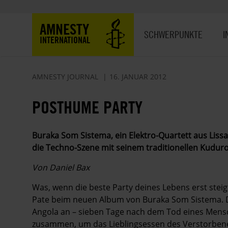
Direkt
zum
Hauptnavigation
AMNESTY
Inhalt
SCHWERPUNKTE
I
INTERNATIONAL
AMNESTY JOURNAL
16. JANUAR 2012
POSTHUME PARTY
Buraka Som Sistema, ein Elektro-Quartett aus ­Liss
die Techno-Szene mit seinem traditionellen Kudu
Von Daniel Bax
Was, wenn die beste Party deines Lebens erst stei
Pate beim neuen Album von Buraka Som Sistema. Der 
Angola an – sieben Tage nach dem Tod eines Mens
zusammen, um das Lieblingsessen des Verstorbenen