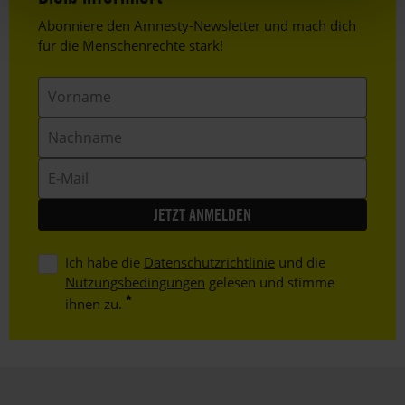
Header
Abonniere den Amnesty-Newsletter und mach dich
Text
für die Menschenrechte stark!
Vorname
Nachname
E-
Mail
Ich habe die
Datenschutzrichtlinie
und die
Nutzungsbedingungen
gelesen und stimme
ihnen zu.