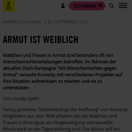
Direkt
Benutzermenü
JETZT SPENDEN!
zum
Inhalt
AMNESTY JOURNAL
21. SEPTEMBER 2011
ARMUT IST WEIBLICH
Mädchen und Frauen in Armut sind besonders oft von
Menschenrechtsverletzungen betroffen. Im Rahmen der
aktuellen Dach-Kampagne "Mit Menschenrechten gegen
Armut" versucht Amnesty mit verschiedenen Projekten auf
ihre Situation aufmerksam zu machen und sie zu
unterstützen.
Von Gunda Opfer
Farbig gestaltete "Schmetterlinge der Hoffnung" von Amnesty-
Mitgliedern aus aller Welt erhalten derzeit Mädchen und
Frauen in Nicaragua, wo Vergewaltigung und sexueller
Missbrauch an der Tagesordnung sind. Die Aktion soll ein