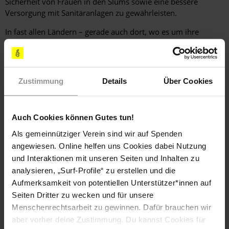
Sicherheit von Frauen in den Slums sowie eine bessere
Versorgung mit Sanitäranlagen zu gewährleisten.
In fast allen Ländern – gerade auch dort, wo es um ihre
Rechte schlecht bestellt ist – existieren Netzwerke und
Initiativen von und für Frauen, die sich zu Wort melden und
der Diskriminierung von Frauen mutig entgegentreten.
Dadurch bringen sie sich oft selbst in Gefahr. Für Amnesty ist
Zustimmung
Details
Über Cookies
es ein ganz wichtiges Anliegen, diese
Menschenrechtsverteidigerinnen und
Menschenrechtsverteidiger mit aller Kraft zu unterstützen.
Auch Cookies können Gutes tun!
Unlängst geschah dies mit Petitionen zugunsten von
Frauenhäusern in Afghanistan, die von der Aktivistin Noor
Als gemeinnütziger Verein sind wir auf Spenden
Marjan geleitet werden.
angewiesen. Online helfen uns Cookies dabei Nutzung
und Interaktionen mit unseren Seiten und Inhalten zu
Die Autorin ist Sprecherin der Themen-Koordinationsgruppe
analysieren, „Surf-Profile“ zu erstellen und die
"Menschenrechtsverletzungen an Frauen" der deutschen
Aufmerksamkeit von potentiellen Unterstützer*innen auf
Sektion von Amnesty ­International.
Seiten Dritter zu wecken und für unsere
Weitere Informationen auf
www.amnesty-frauen.de
Menschenrechtsarbeit zu gewinnen. Dafür brauchen wir
aber vorher deine Zustimmung. Du kannst Cookies für