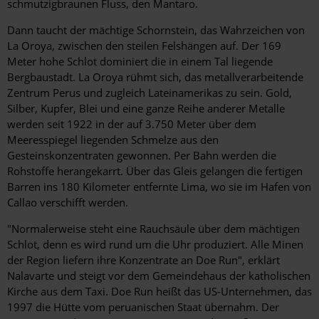
schmutzigbraunen Fluss, den Mantaro.
Dann taucht der mächtige Schornstein, das Wahrzeichen von
La Oroya, zwischen den steilen Felshängen auf. Der 169
Meter hohe Schlot dominiert die in einem Tal liegende
Bergbaustadt. La Oroya rühmt sich, das metallverarbeitende
Zentrum Perus und zugleich Lateinamerikas zu sein. Gold,
Silber, Kupfer, Blei und eine ganze Reihe anderer Metalle
werden seit 1922 in der auf 3.750 Meter über dem
Meeresspiegel liegenden Schmelze aus den
Gesteinskonzentraten gewonnen. Per Bahn werden die
Rohstoffe herangekarrt. Über das Gleis gelangen die fertigen
Barren ins 180 Kilometer entfernte Lima, wo sie im Hafen von
Callao verschifft werden.
"Normalerweise steht eine Rauchsäule über dem mächtigen
Schlot, denn es wird rund um die Uhr produziert. Alle Minen
der Region liefern ihre Konzentrate an Doe Run", erklärt
Nalavarte und steigt vor dem Gemeindehaus der katholischen
Kirche aus dem Taxi. Doe Run heißt das US-Unternehmen, das
1997 die Hütte vom peruanischen Staat übernahm. Der