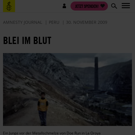
Direkt
Benutzermenü
JETZT SPENDEN!
zum
Inhalt
AMNESTY JOURNAL
PERU
30. NOVEMBER 2009
BLEI IM BLUT
Ein Junge vor der Metallschmelze von Doe Run in La Oroya