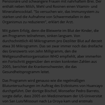
Pensionäre und schwangere Frauen mit nahrhaftem Brei. Der
enthält neben Milch, Mehl und Rosinen einen Vitamin- und
Mineraliencocktail. "So versuchen wir, das Immunsystem zu
stärken und die Aufnahme von Schwermetallen in den
Organismus zu reduzieren", erklärt der Arzt.
Mit gutem Erfolg, denn die Bleiwerte im Blut der Kinder, die
am Programm teilnehmen, sinken langsam. Von
durchschnittlich 40 Mikrogramm pro Deziliter Blut auf derzeit
etwa 30 Mikrogramm. Das sei zwar immer noch das dreifache
des Grenzwerts von zehn Milligramm, den die
Weltgesundheitsorganisa­tion WHO empfiehlt, aber immerhin
ein Fortschritt gegenüber den ersten konkreten Zahlen aus
2005, berichtet die Krankenschwester, die das
Gesundheitsprogramm leitet.
Das Programm wird genauso wie die regelmäßigen
Blutuntersuchungen im Auftrag des Erzbistums von Huancayo
durchgeführt. Der dortige Bischof, Monseñor Pedro Barreto,
sorgte ­dafür, dass 2005 ein Medizinerteam der US-Universität
von San Luis/Missouri nach La Oroya kam und erstmals