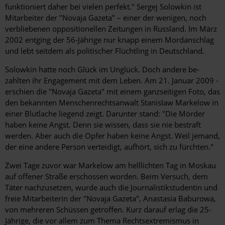
funktioniert daher bei vielen perfekt." Sergej Solowkin ist
Mitarbeiter der "Novaja Gazeta" – einer der wenigen, noch
verbliebenen oppositionellen Zeitungen in Russland. Im März
2002 entging der 56-Jährige nur knapp einem Mordanschlag
und lebt seitdem als politischer Flüchtling in Deutschland.
Solowkin hatte noch Glück im Unglück. Doch andere be-
zahlten ihr Engagement mit dem Leben. Am 21. Januar 2009 ­
erschien die "Novaja Gazeta" mit einem ganzseitigen Foto, das
den bekannten Menschenrechtsanwalt Stanislaw Markelow in
einer Blutlache liegend zeigt. Darunter stand: "Die Mörder
haben keine Angst. Denn sie wissen, dass sie nie bestraft
werden. Aber auch die Opfer haben keine Angst. Weil jemand,
der eine andere Person verteidigt, aufhört, sich zu fürchten."
Zwei Tage zuvor war Markelow am helllichten Tag in Moskau
auf offener Straße erschossen worden. Beim Versuch, dem
Täter nachzusetzen, wurde auch die Journalistikstudentin und
freie Mitarbeiterin der "Novaja Gazeta", Anastasia Baburowa,
von mehreren Schüssen getroffen. Kurz darauf erlag die 25-
Jährige, die vor allem zum Thema Rechtsextremismus in