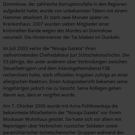
Domnikow, der zahlreiche Korruptionsfälle in den Regionen
aufgedeckt hatte, wurde von unbekannten Tätern mit einem
Hammer attackiert. Er starb zwei Monate später im
Krankenhaus. 2007 wurden sieben Mitglieder einer
kriminellen Bande wegen des Mordes an Domnikow
verurteilt. Die Hintermänner der Tat blieben im Dunkeln.
Im Juli 2003 verlor die "Novaja Gazeta" ihren
stellvertretenden Chefredakteur Juri Schtschekotschichin. Der
53-Jährige, der unter anderem über Verbindungen zwischen
Steuerbetrügern und dem Inlandsgeheimdienst FSB
recherchiert hatte, starb offiziellen Angaben zufolge an einer
allergischen Reaktion. Einen Autopsiebericht bekamen seine
Angehörigen jedoch nie zu Gesicht. Seine Kollegen gehen
davon aus, dass er vergiftet wurde.
Am 7. Oktober 2006 wurde mit Anna Politkowskaja die
bekannteste Mitarbeiterin der "Novaja Gazeta" vor ihrem
Moskauer Wohnhaus getötet. Sie hatte sich vor allem mit
Reportagen über Verbrechen russischer Soldaten sowie
paramilitärischer tschetschenischer Gruppen während des