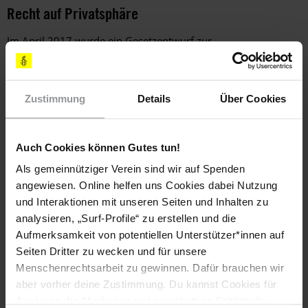
Recht auf Privatsphäre
Im April 2017 wurde ein Gesetzentwurf zur
nachrichtendienstlichen Aufklärung veröffentlicht. Er soll die
Sammlung von Informationen über Gefahren für die nationale
Sicherheit ermöglichen, indem er militärische und zivile
Zustimmung
Details
Über Cookies
Ermittlungsbehörden dazu berechtigt, Kommunikation auch
ohne Hinweis auf eine konkrete Straftat zu überwachen.
Auch Cookies können Gutes tun!
Kriegsdienstverweigerer
Als gemeinnütziger Verein sind wir auf Spenden
angewiesen. Online helfen uns Cookies dabei Nutzung
Kriegsdienstverweigerer aus Gewissensgründen mussten
und Interaktionen mit unseren Seiten und Inhalten zu
nach wie vor Haftstrafen verbüßen, wenn sie den alternativen
analysieren, „Surf-Profile“ zu erstellen und die
Zivildienst aufgrund seiner Länge sowie seines bestrafenden
Aufmerksamkeit von potentiellen Unterstützer*innen auf
und diskriminierenden Charakters ablehnten. Die Dauer des
Zivildienstes betrug 347 Tage, er war damit mehr als doppelt
Seiten Dritter zu wecken und für unsere
so lang wie der kürzeste Militärdienst, der 165 Tage dauerte.
Menschenrechtsarbeit zu gewinnen. Dafür brauchen wir
aber vorher deine Zustimmung. Du kannst Cookies für
Analysen, für Marketing und eingebettete Drittinhalte