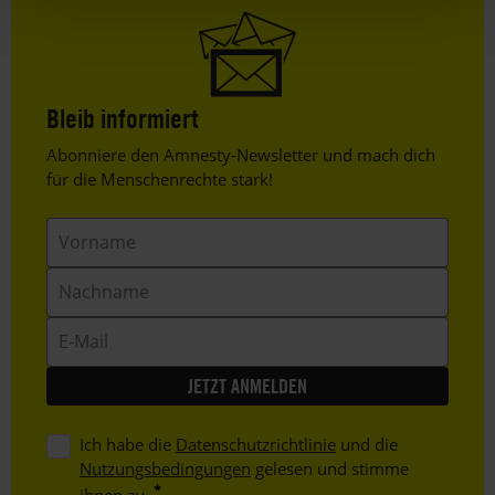
Bleib informiert
Header
Abonniere den Amnesty-Newsletter und mach dich
Text
für die Menschenrechte stark!
Vorname
Nachname
E-
Mail
Ich habe die
Datenschutzrichtlinie
und die
Nutzungsbedingungen
gelesen und stimme
ihnen zu.