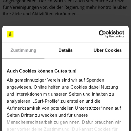
Angelegenheiten. Der Entwurf sieht auch steuerliche Anreize
für Vereinigungen vor, die der Regierung mehr Kontrolle über
ihre Ziele und Aktivitäten einräumen.
STRAFLOSIGKEIT
Es herrschte weiterhin ein Klima der Straflosigkeit für
Zustimmung
Details
Über Cookies
Menschenrechtsverletzungen.
Im März 2016 wurde ein Gesetz zur Regelung des freien
Zugangs zu Informationen und amtlichen Unterlagen
Auch Cookies können Gutes tun!
verabschiedet, mit dem mehr Transparenz und
Als gemeinnütziger Verein sind wir auf Spenden
Rechenschaftspflicht hergestellt werden sollte. Doch im April
angewiesen. Online helfen uns Cookies dabei Nutzung
billigte die Nationalversammlung ein neues
und Interaktionen mit unseren Seiten und Inhalten zu
Militärjustizgesetz, das der Straflosigkeit weiter Vorschub
leisten wird, indem es Militärgerichten die Befugnis einräumt,
analysieren, „Surf-Profile“ zu erstellen und die
gegen Militärangehörige, die gewöhnliche Straftaten
Aufmerksamkeit von potentiellen Unterstützer*innen auf
begangen haben – einschließlich Vergewaltigung und Folter –,
Seiten Dritter zu wecken und für unsere
zu ermitteln und über sie Urteil zu sprechen. Der
Menschenrechtsarbeit zu gewinnen. Dafür brauchen wir
Zuständigkeitsbereich der Militärgerichte erstreckte sich auch
aber vorher deine Zustimmung. Du kannst Cookies für