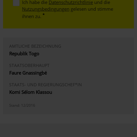
Ich habe die
Datenschutzrichtlinie
und die
Nutzungsbedingungen
gelesen und stimme
ihnen zu.
AMTLICHE BEZEICHNUNG
Republik Togo
STAATSOBERHAUPT
Faure Gnassingbé
STAATS- UND REGIERUNGSCHEF*IN
Komi Sélom Klassou
Stand:
12/2016