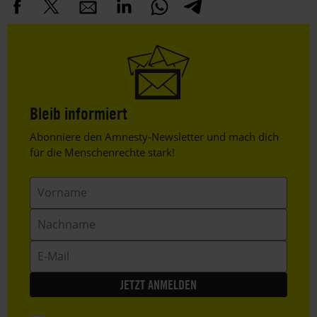
Bleib informiert
Header
Abonniere den Amnesty-Newsletter und mach dich
Text
für die Menschenrechte stark!
Vorname
Nachname
E-
Mail